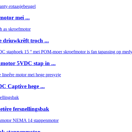
otor mei ...
driuwkrêft troch ...
motor 5VDC stap in ...
 Captive hege ...
têre fersnellingsbak
ak stappenmotor ...