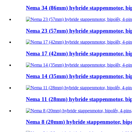
Nema 34 (86mm) hybride stappenmotor, bipol
Nema 23 (57mm) hybride stappenmotor, bipol
Nema 17 (42mm) hybride stappenmotor, bipol
Nema 14 (35mm) hybride stappenmotor, bipol
Nema 11 (28mm) hybride stappenmotor, bipol
Nema 8 (20mm) hybride stappenmotor, bipolê