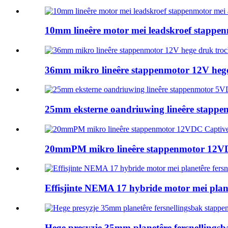
10mm lineêre motor mei leadskroef stappenm
36mm mikro lineêre stappenmotor 12V hege 
25mm eksterne oandriuwing lineêre stappen
20mmPM mikro lineêre stappenmotor 12VDC
Effisjinte NEMA 17 hybride motor mei plane
Hege presyzje 35mm planetêre fersnellingsb