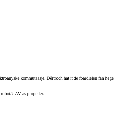
ktroanyske kommutaasje. Dêrtroch hat it de foardielen fan hege
OV robot/UAV as propeller.