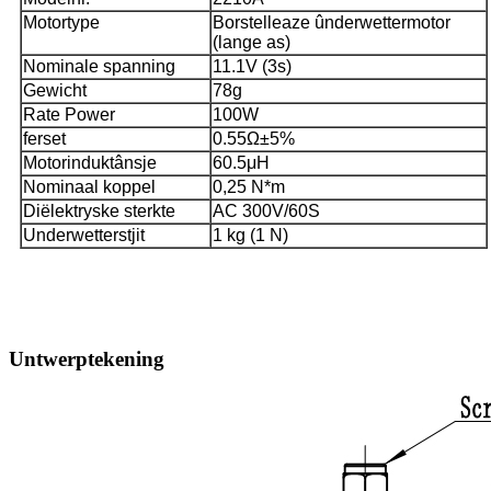
Motortype
Borstelleaze ûnderwettermotor
(lange as)
Nominale spanning
11.1V (3s)
Gewicht
78g
Rate Power
100W
ferset
0.55Ω±5%
Motorinduktânsje
60.5μH
Nominaal koppel
0,25 N*m
Diëlektryske sterkte
AC 300V/60S
Underwetterstjit
1 kg (1 N)
Untwerptekening