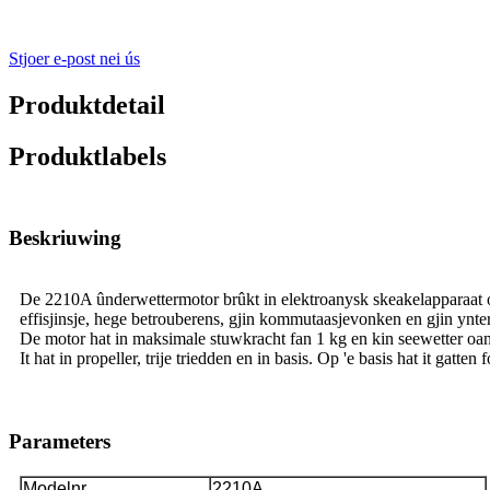
Stjoer e-post nei ús
Produktdetail
Produktlabels
Beskriuwing
De 2210A ûnderwettermotor brûkt in elektroanysk skeakelapparaat om
effisjinsje, hege betrouberens, gjin kommutaasjevonken en gjin ynte
De motor hat in maksimale stuwkracht fan 1 kg en kin seewetter oan
It hat in propeller, trije triedden en in basis. Op 'e basis hat it ga
Parameters
Modelnr.
2210A