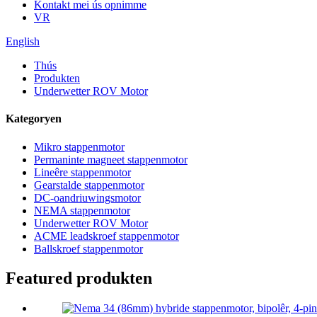
Kontakt mei ús opnimme
VR
English
Thús
Produkten
Underwetter ROV Motor
Kategoryen
Mikro stappenmotor
Permaninte magneet stappenmotor
Lineêre stappenmotor
Gearstalde stappenmotor
DC-oandriuwingsmotor
NEMA stappenmotor
Underwetter ROV Motor
ACME leadskroef stappenmotor
Ballskroef stappenmotor
Featured produkten