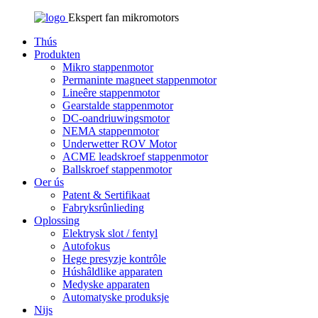
Ekspert fan mikromotors
Thús
Produkten
Mikro stappenmotor
Permaninte magneet stappenmotor
Lineêre stappenmotor
Gearstalde stappenmotor
DC-oandriuwingsmotor
NEMA stappenmotor
Underwetter ROV Motor
ACME leadskroef stappenmotor
Ballskroef stappenmotor
Oer ús
Patent & Sertifikaat
Fabryksrûnlieding
Oplossing
Elektrysk slot / fentyl
Autofokus
Hege presyzje kontrôle
Húshâldlike apparaten
Medyske apparaten
Automatyske produksje
Nijs