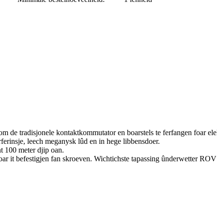
 de tradisjonele kontaktkommutator en boarstels te ferfangen foar ele
rferinsje, leech meganysk lûd en in hege libbensdoer.
t 100 meter djip oan.
tten foar it befestigjen fan skroeven. Wichtichste tapassing ûnderwetter R