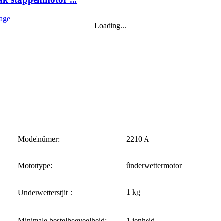
Loading...
Modelnûmer:
2210 A
Motortype:
ûnderwettermotor
1 kg
Underwetterstjit
：
Minimale bestelhoeveelheid:
1 ienheid