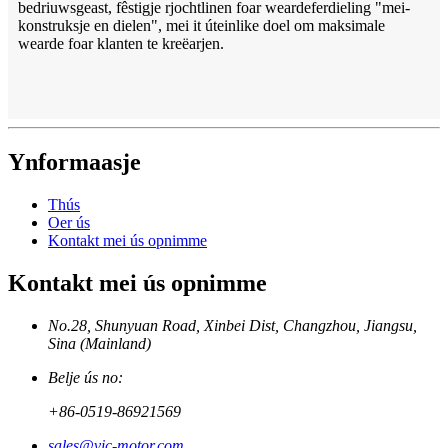
bedriuwsgeast, fêstigje rjochtlinen foar weardeferdieling "mei-
konstruksje en dielen", mei it úteinlike doel om maksimale
wearde foar klanten te kreëarjen.
Ynformaasje
Thús
Oer ús
Kontakt mei ús opnimme
Kontakt mei ús opnimme
No.28, Shunyuan Road, Xinbei Dist, Changzhou, Jiangsu,
Sina (Mainland)
Belje ús no:
+86-0519-86921569
sales@vic-motor.com