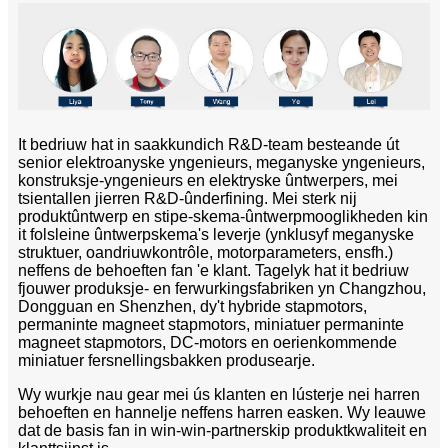
It bedriuw hat in saakkundich R&D-team besteande út
senior elektroanyske yngenieurs, meganyske yngenieurs,
konstruksje-yngenieurs en elektryske ûntwerpers, mei
tsientallen jierren R&D-ûnderfining. Mei sterk nij
produktûntwerp en stipe-skema-ûntwerpmooglikheden kin
it folsleine ûntwerpskema's leverje (ynklusyf meganyske
struktuer, oandriuwkontrôle, motorparameters, ensfh.)
neffens de behoeften fan 'e klant. Tagelyk hat it bedriuw
fjouwer produksje- en ferwurkingsfabriken yn Changzhou,
Dongguan en Shenzhen, dy't hybride stapmotors,
permaninte magneet stapmotors, miniatuer permaninte
magneet stapmotors, DC-motors en oerienkommende
miniatuer fersnellingsbakken produsearje.
Wy wurkje nau gear mei ús klanten en lústerje nei harren
behoeften en hannelje neffens harren easken. Wy leauwe
dat de basis fan in win-win-partnerskip produktkwaliteit en