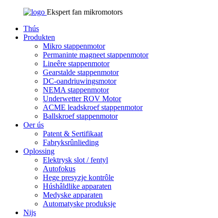
Ekspert fan mikromotors
Thús
Produkten
Mikro stappenmotor
Permaninte magneet stappenmotor
Lineêre stappenmotor
Gearstalde stappenmotor
DC-oandriuwingsmotor
NEMA stappenmotor
Underwetter ROV Motor
ACME leadskroef stappenmotor
Ballskroef stappenmotor
Oer ús
Patent & Sertifikaat
Fabryksrûnlieding
Oplossing
Elektrysk slot / fentyl
Autofokus
Hege presyzje kontrôle
Húshâldlike apparaten
Medyske apparaten
Automatyske produksje
Nijs