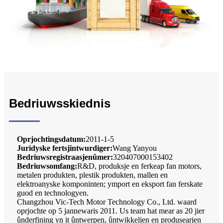
Bedriuwsskiednis
Oprjochtingsdatum:
2011-1-5
Juridyske fertsjintwurdiger:
Wang Yanyou
Bedriuwsregistraasjenûmer:
320407000153402
Bedriuwsomfang:
R&D, produksje en ferkeap fan motors,
metalen produkten, plestik produkten, mallen en
elektroanyske komponinten; ymport en eksport fan ferskate
guod en technologyen.
Changzhou Vic-Tech Motor Technology Co., Ltd. waard
oprjochte op 5 jannewaris 2011. Us ​​team hat mear as 20 jier
ûnderfining yn it ûntwerpen, ûntwikkeljen en produsearjen