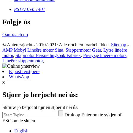
8617715451401
Folgje ús
Oanfraach no
© Auteursrjocht - 2010-2021: Alle rjochten foarbehâlden.
Sitemap
-
AMP Mobyl
Lineêre motor Sina
,
Steppermotor Gear
,
Lytse lineêre
motor
,
Stapmotor Fersnellingsbak Fabriek
,
Presyzje lineêre motors
,
Lineêre stappenmotor
,
E-post ferstjoere
WhatsApp
x
Stjoer jo berjocht nei ús:
Skriuw jo berjocht hjir en stjoer it nei ús.
Druk op Enter om te sykjen of
ESC om te sluten
English