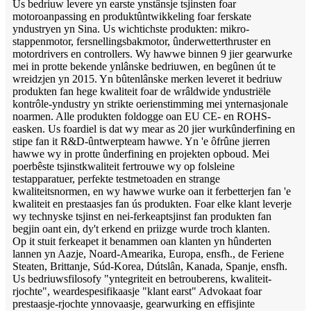
Us bedriuw levere yn earste ynstânsje tsjinsten foar
motoroanpassing en produktûntwikkeling foar ferskate
yndustryen yn Sina. Us wichtichste produkten: mikro-
stappenmotor, fersnellingsbakmotor, ûnderwetterthruster en
motordrivers en controllers. Wy hawwe binnen 9 jier gearwurke
mei in protte bekende ynlânske bedriuwen, en begûnen út te
wreidzjen yn 2015. Yn bûtenlânske merken leveret it bedriuw
produkten fan hege kwaliteit foar de wrâldwide yndustriële
kontrôle-yndustry yn strikte oerienstimming mei ynternasjonale
noarmen. Alle produkten foldogge oan EU CE- en ROHS-
easken. Us foardiel is dat wy mear as 20 jier wurkûnderfining en
stipe fan it R&D-ûntwerpteam hawwe. Yn 'e ôfrûne jierren
hawwe wy in protte ûnderfining en projekten opboud. Mei
poerbêste tsjinstkwaliteit fertrouwe wy op folsleine
testapparatuer, perfekte testmetoaden en strange
kwaliteitsnormen, en wy hawwe wurke oan it ferbetterjen fan 'e
kwaliteit en prestaasjes fan ús produkten. Foar elke klant leverje
wy technyske tsjinst en nei-ferkeaptsjinst fan produkten fan
begjin oant ein, dy't erkend en priizge wurde troch klanten.
Op it stuit ferkeapet it benammen oan klanten yn hûnderten
lannen yn Aazje, Noard-Amearika, Europa, ensfh., de Feriene
Steaten, Brittanje, Súd-Korea, Dútslân, Kanada, Spanje, ensfh.
Us bedriuwsfilosofy "yntegriteit en betrouberens, kwaliteit-
rjochte", weardespesifikaasje "klant earst" Advokaat foar
prestaasje-rjochte ynnovaasje, gearwurking en effisjinte