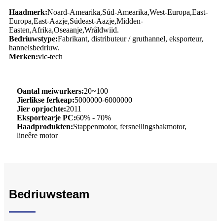
Haadmerk:
Noard-Amearika,
Súd-Amearika,
West-Europa,
East-
Europa,
East-Aazje,
Súdeast-Aazje,
Midden-
Easten,
Afrika,
Oseaanje,
Wrâldwiid.
Bedriuwstype:
Fabrikant, distributeur / gruthannel, eksporteur,
hannelsbedriuw.
Merken:
vic-tech
Oantal meiwurkers:
20~100
Jierlikse ferkeap:
5000000-6000000
Jier oprjochte:
2011
Eksportearje PC:
60% - 70%
Haadprodukten:
Stappenmotor, fersnellingsbakmotor,
lineêre motor
Bedriuwsteam