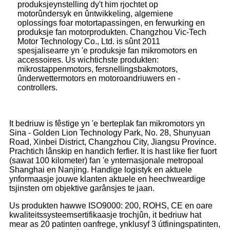
produksjeynstelling dy't him rjochtet op
motorûndersyk en ûntwikkeling, algemiene
oplossings foar motortapassingen, en ferwurking en
produksje fan motorprodukten. Changzhou Vic-Tech
Motor Technology Co., Ltd. is sûnt 2011
spesjalisearre yn 'e produksje fan mikromotors en
accessoires. Us wichtichste produkten:
mikrostappenmotors, fersnellingsbakmotors,
ûnderwettermotors en motoroandriuwers en -
controllers.
It bedriuw is fêstige yn 'e berteplak fan mikromotors yn
Sina - Golden Lion Technology Park, No. 28, Shunyuan
Road, Xinbei District, Changzhou City, Jiangsu Province.
Prachtich lânskip en handich ferfier. It is hast like fier fuort
(sawat 100 kilometer) fan 'e ynternasjonale metropoal
Shanghai en Nanjing. Handige logistyk en aktuele
ynformaasje jouwe klanten aktuele en heechweardige
tsjinsten om objektive garânsjes te jaan.
Us produkten hawwe ISO9000: 200, ROHS, CE en oare
kwaliteitssysteemsertifikaasje trochjûn, it bedriuw hat
mear as 20 patinten oanfrege, ynklusyf 3 útfiningspatinten,