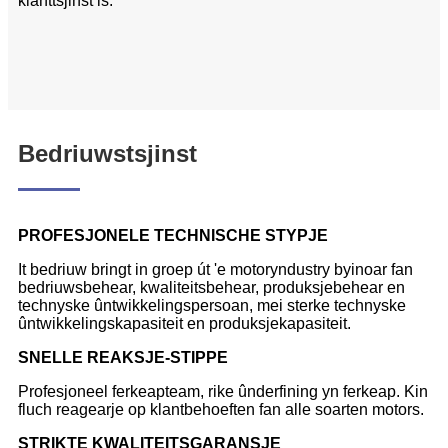
klanttsjinst is.
Bedriuwstsjinst
PROFESJONELE TECHNISCHE STYPJE
It bedriuw bringt in groep út 'e motoryndustry byinoar fan
bedriuwsbehear, kwaliteitsbehear, produksjebehear en
technyske ûntwikkelingspersoan, mei sterke technyske
ûntwikkelingskapasiteit en produksjekapasiteit.
SNELLE REAKSJE-STIPPE
Profesjoneel ferkeapteam, rike ûnderfining yn ferkeap. Kin
fluch reagearje op klantbehoeften fan alle soarten motors.
STRIKTE KWALITEITSGARANSJE