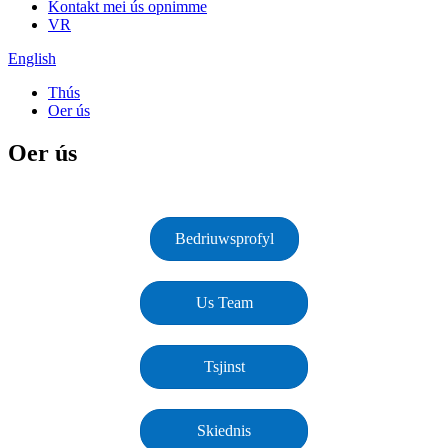
Kontakt mei ús opnimme
VR
English
Thús
Oer ús
Oer ús
Bedriuwsprofyl
Us Team
Tsjinst
Skiednis