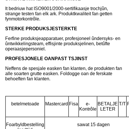
It bedriuw hat ISO9001/2000-sertifikaasje trochjûn,
strange testen fan elk ark. Produktkwaliteit fan getten
fynmotorkontrôle.
STERKE PRODUKSJESTERKTE
Ferfine produksjeapparatuer, profesjoneel ûndersyks- en
ûntwikkelingsteam, effisjinte produksjelinen, betûfte
operaasjepersoniel.
PROFESJONELE OANPAST TSJINST
Neffens de spesjale easken fan klanten, de produkten fan
alle soarten grutte easken. Foldogge oan de ferskate
behoeften fan klanten.
betelmetoade
Mastercard
Fisa
e-
BETALJE
T/T
Kontrôle
LETER
Foarbyldbestelling
sawat 15 dagen