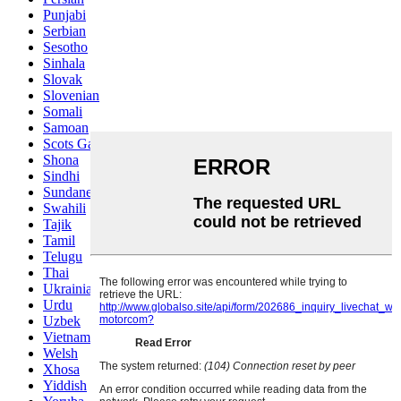
Punjabi
Serbian
Sesotho
Sinhala
Slovak
Slovenian
Somali
Samoan
Scots Gaelic
Shona
Sindhi
Sundanese
Swahili
Tajik
Tamil
Telugu
Thai
Ukrainian
Urdu
Uzbek
Vietnamese
Welsh
Xhosa
Yiddish