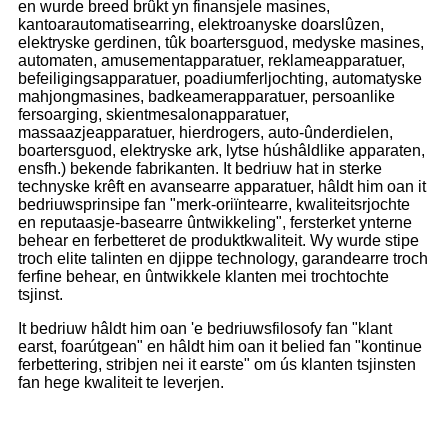
en wurde breed brûkt yn finansjele masines,
kantoarautomatisearring, elektroanyske doarslûzen,
elektryske gerdinen, tûk boartersguod, medyske masines,
automaten, amusementapparatuer, reklameapparatuer,
befeiligingsapparatuer, poadiumferljochting, automatyske
mahjongmasines, badkeamerapparatuer, persoanlike
fersoarging, skientmesalonapparatuer,
massaazjeapparatuer, hierdrogers, auto-ûnderdielen,
boartersguod, elektryske ark, lytse húshâldlike apparaten,
ensfh.) bekende fabrikanten. It bedriuw hat in sterke
technyske krêft en avansearre apparatuer, hâldt him oan it
bedriuwsprinsipe fan "merk-oriïntearre, kwaliteitsrjochte
en reputaasje-basearre ûntwikkeling", fersterket ynterne
behear en ferbetteret de produktkwaliteit. Wy wurde stipe
troch elite talinten en djippe technology, garandearre troch
ferfine behear, en ûntwikkele klanten mei trochtochte
tsjinst.
It bedriuw hâldt him oan 'e bedriuwsfilosofy fan "klant
earst, foarútgean" en hâldt him oan it belied fan "kontinue
ferbettering, stribjen nei it earste" om ús klanten tsjinsten
fan hege kwaliteit te leverjen.