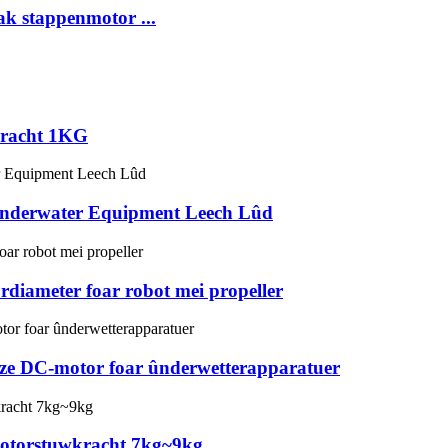
ak stappenmotor ...
kracht 1KG
nderwater Equipment Leech Lûd
diameter foar robot mei propeller
ze DC-motor foar ûnderwetterapparatuer
otorstuwkracht 7kg~9kg