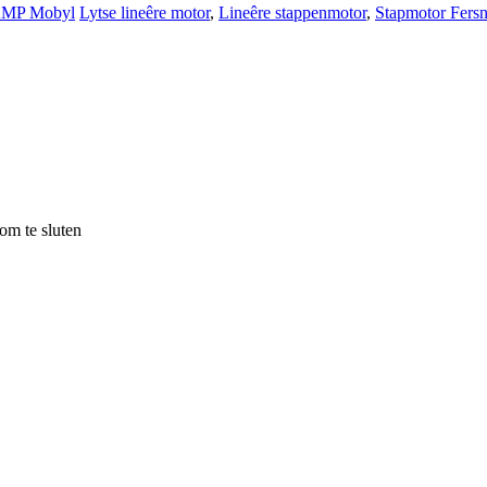
MP Mobyl
Lytse lineêre motor
,
Lineêre stappenmotor
,
Stapmotor Fersn
om te sluten