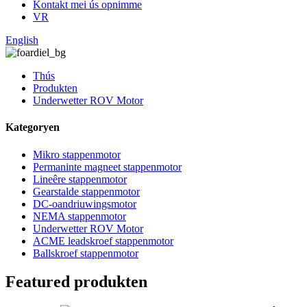
Kontakt mei ús opnimme
VR
English
Thús
Produkten
Underwetter ROV Motor
Kategoryen
Mikro stappenmotor
Permaninte magneet stappenmotor
Lineêre stappenmotor
Gearstalde stappenmotor
DC-oandriuwingsmotor
NEMA stappenmotor
Underwetter ROV Motor
ACME leadskroef stappenmotor
Ballskroef stappenmotor
Featured produkten