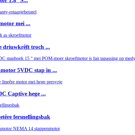
r 1.8° S...
otor mei ...
driuwkrêft troch ...
motor 5VDC stap in ...
 Captive hege ...
têre fersnellingsbak