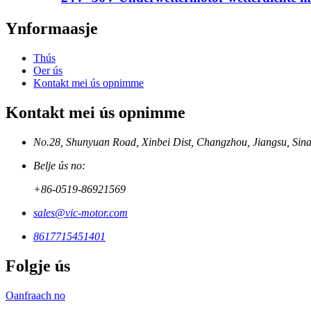
Ynformaasje
Thús
Oer ús
Kontakt mei ús opnimme
Kontakt mei ús opnimme
No.28, Shunyuan Road, Xinbei Dist, Changzhou, Jiangsu, Sin
Belje ús no:
+86-0519-86921569
sales@vic-motor.com
8617715451401
Folgje ús
Oanfraach no