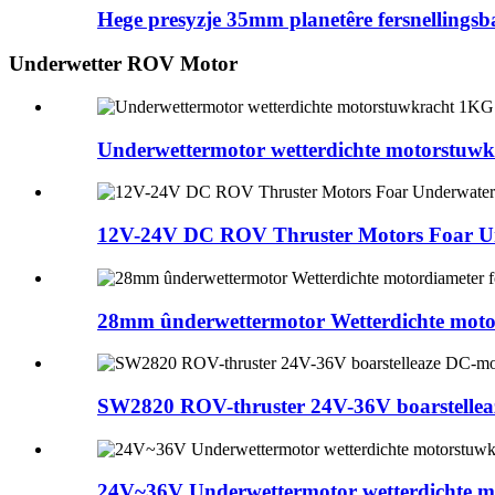
Hege presyzje 35mm planetêre fersnellingsb
Underwetter ROV Motor
Underwettermotor wetterdichte motorstuw
12V-24V DC ROV Thruster Motors Foar U
28mm ûnderwettermotor Wetterdichte motor
SW2820 ROV-thruster 24V-36V boarstellea
24V~36V Underwettermotor wetterdichte m