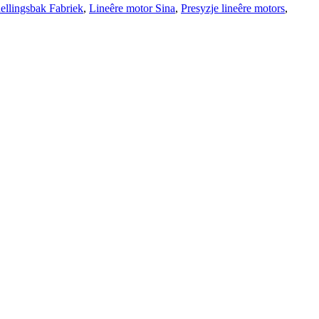
ellingsbak Fabriek
,
Lineêre motor Sina
,
Presyzje lineêre motors
,