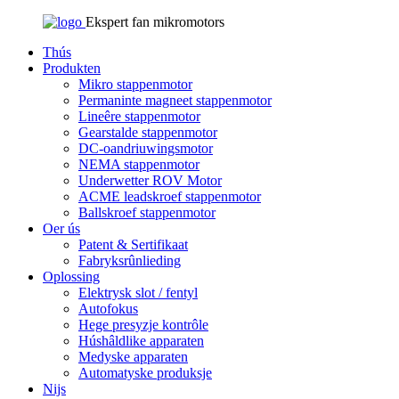
Ekspert fan mikromotors
Thús
Produkten
Mikro stappenmotor
Permaninte magneet stappenmotor
Lineêre stappenmotor
Gearstalde stappenmotor
DC-oandriuwingsmotor
NEMA stappenmotor
Underwetter ROV Motor
ACME leadskroef stappenmotor
Ballskroef stappenmotor
Oer ús
Patent & Sertifikaat
Fabryksrûnlieding
Oplossing
Elektrysk slot / fentyl
Autofokus
Hege presyzje kontrôle
Húshâldlike apparaten
Medyske apparaten
Automatyske produksje
Nijs