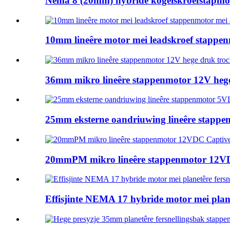
Nema 8 (20mm) hybride kogelskroefstapmoto
10mm lineêre motor mei leadskroef stappenm
36mm mikro lineêre stappenmotor 12V hege 
25mm eksterne oandriuwing lineêre stappen
20mmPM mikro lineêre stappenmotor 12VDC
Effisjinte NEMA 17 hybride motor mei plane