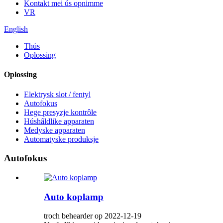
Kontakt mei ús opnimme
VR
English
Thús
Oplossing
Oplossing
Elektrysk slot / fentyl
Autofokus
Hege presyzje kontrôle
Húshâldlike apparaten
Medyske apparaten
Automatyske produksje
Autofokus
Auto koplamp
troch behearder op 2022-12-19