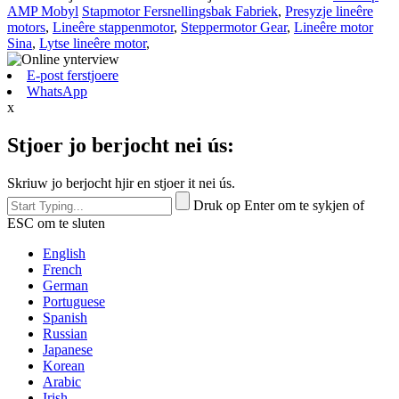
AMP Mobyl
Stapmotor Fersnellingsbak Fabriek
,
Presyzje lineêre
motors
,
Lineêre stappenmotor
,
Steppermotor Gear
,
Lineêre motor
Sina
,
Lytse lineêre motor
,
E-post ferstjoere
WhatsApp
x
Stjoer jo berjocht nei ús:
Skriuw jo berjocht hjir en stjoer it nei ús.
Druk op Enter om te sykjen of
ESC om te sluten
English
French
German
Portuguese
Spanish
Russian
Japanese
Korean
Arabic
Irish