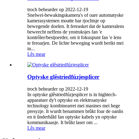
troch behearder op 2022-12-19
Snelwei-bewakingskamera's of oare automatyske
kamerasystemen moatte har rjochtsje op
bewegende doelen. It fereasket dat de kameralens
beweecht neffens de ynstruksjes fan 'e
kontrôler/bestjoerder, om it fokuspunt fan 'e lens
te feroarjen. De lichte beweging wurdt berikt mei
in...
Lês mear
Optyske glêstriedfúzjesplicer
troch behearder op 2022-12-19
In optyske glêstriedfúzjesplicer is in hightech-
apparatuer dy't optyske en elektroanyske
technology kombinearret mei masines mei hege
presyzje. It wurdt benammen brûkt foar de oanlis
en it ûnderhâld fan optyske kabels yn optyske
kommunikaasje. It brûkt laser om ...
Lês mear