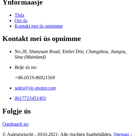
Ynformaasje
Thús
Oer ús
Kontakt mei ús opnimme
Kontakt mei ús opnimme
No.28, Shunyuan Road, Xinbei Dist, Changzhou, Jiangsu,
Sina (Mainland)
Belje ús no:
+86-0519-86921569
sales@vic-motor.com
8617715451401
Folgje ús
Oanfraach no
© Auteursrjocht - 2010-2021: Alle rjochten foarbehâlden.
Sitemap
-