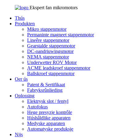
Ekspert fan mikromotors
Thús
Produkten
Mikro stappenmotor
Permaninte magneet stappenmotor
Lineêre stappenmotor
Gearstalde stappenmotor
DC-oandriuwingsmotor
NEMA stappenmotor
Underwetter ROV Motor
ACME leadskroef stappenmotor
Ballskroef stappenmotor
Oer ús
Patent & Sertifikaat
Fabryksrûnlieding
Oplossing
Elektrysk slot / fentyl
Autofokus
Hege presyzje kontrôle
Húshâldlike apparaten
Medyske apparaten
Automatyske produksje
Nijs