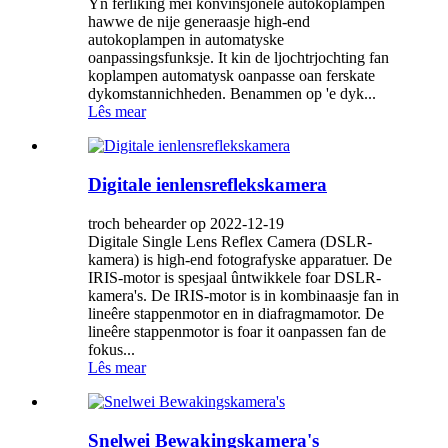
Yn ferliking mei konvinsjonele autokoplampen
hawwe de nije generaasje high-end
autokoplampen in automatyske
oanpassingsfunksje. It kin de ljochtrjochting fan
koplampen automatysk oanpasse oan ferskate
dykomstannichheden. Benammen op 'e dyk...
Lês mear
Digitale ienlensreflekskamera
troch behearder op 2022-12-19
Digitale Single Lens Reflex Camera (DSLR-
kamera) is high-end fotografyske apparatuer. De
IRIS-motor is spesjaal ûntwikkele foar DSLR-
kamera's. De IRIS-motor is in kombinaasje fan in
lineêre stappenmotor en in diafragmamotor. De
lineêre stappenmotor is foar it oanpassen fan de
fokus...
Lês mear
Snelwei Bewakingskamera's