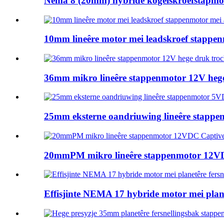
Nema 8 (20mm) hybride kogelskroefstapmoto
10mm lineêre motor mei leadskroef stappenm
36mm mikro lineêre stappenmotor 12V hege 
25mm eksterne oandriuwing lineêre stappen
20mmPM mikro lineêre stappenmotor 12VDC
Effisjinte NEMA 17 hybride motor mei plane