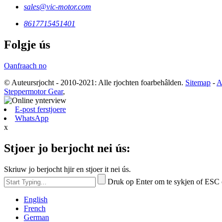
sales@vic-motor.com
8617715451401
Folgje ús
Oanfraach no
© Auteursrjocht - 2010-2021: Alle rjochten foarbehâlden.
Sitemap
-
A
Steppermotor Gear
,
E-post ferstjoere
WhatsApp
x
Stjoer jo berjocht nei ús:
Skriuw jo berjocht hjir en stjoer it nei ús.
Druk op Enter om te sykjen of ESC 
English
French
German