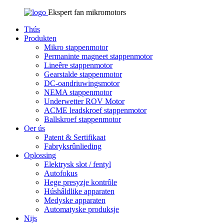
Ekspert fan mikromotors
Thús
Produkten
Mikro stappenmotor
Permaninte magneet stappenmotor
Lineêre stappenmotor
Gearstalde stappenmotor
DC-oandriuwingsmotor
NEMA stappenmotor
Underwetter ROV Motor
ACME leadskroef stappenmotor
Ballskroef stappenmotor
Oer ús
Patent & Sertifikaat
Fabryksrûnlieding
Oplossing
Elektrysk slot / fentyl
Autofokus
Hege presyzje kontrôle
Húshâldlike apparaten
Medyske apparaten
Automatyske produksje
Nijs