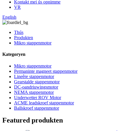
Kontakt mei ús opnimme
VR
English
Thús
Produkten
Mikro stappenmotor
Kategoryen
Mikro stappenmotor
Permaninte magneet stappenmotor
Lineêre stappenmotor
Gearstalde stappenmotor
DC-oandriuwingsmotor
NEMA stappenmotor
Underwetter ROV Motor
ACME leadskroef stappenmotor
Ballskroef stappenmotor
Featured produkten