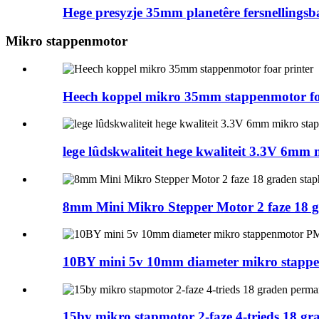
Hege presyzje 35mm planetêre fersnellingsb
Mikro stappenmotor
Heech koppel mikro 35mm stappenmotor fo
lege lûdskwaliteit hege kwaliteit 3.3V 6mm
8mm Mini Mikro Stepper Motor 2 faze 18 
10BY mini 5v 10mm diameter mikro stapp
15by mikro stapmotor 2-faze 4-trieds 18 g