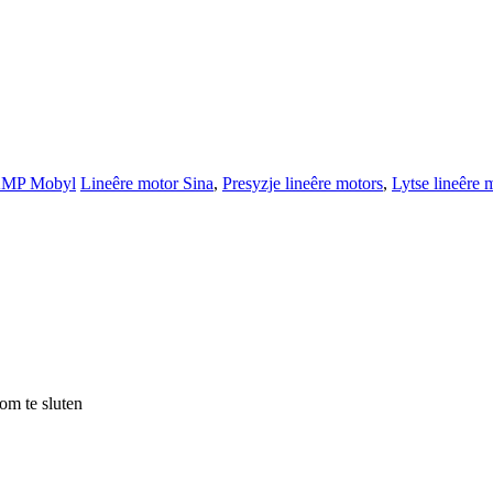
MP Mobyl
Lineêre motor Sina
,
Presyzje lineêre motors
,
Lytse lineêre 
om te sluten