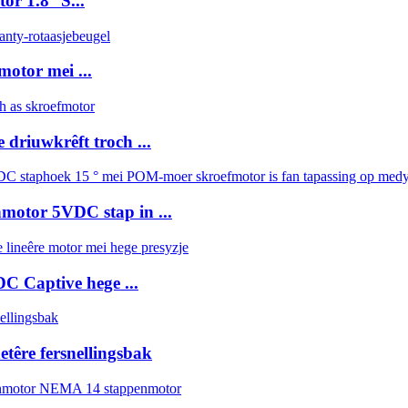
r 1.8° S...
otor mei ...
driuwkrêft troch ...
motor 5VDC stap in ...
 Captive hege ...
têre fersnellingsbak