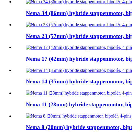
Nema 34 (86mm) hybride stappenmotor, bipol
Nema 23 (57mm) hybride stappenmotor, bipol
Nema 17 (42mm) hybride stappenmotor, bipol
Nema 14 (35mm) hybride stappenmotor, bipol
Nema 11 (28mm) hybride stappenmotor, bipol
Nema 8 (20mm) hybride stappenmotor, bipolê