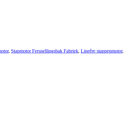
motor
,
Stapmotor Fersnellingsbak Fabriek
,
Lineêre stappenmotor
,