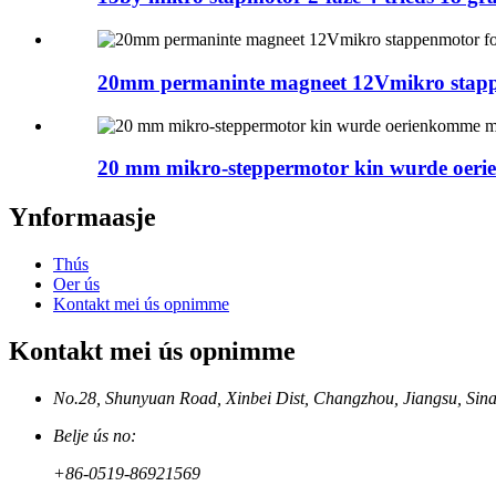
20mm permaninte magneet 12Vmikro stappe
20 mm mikro-steppermotor kin wurde oerie
Ynformaasje
Thús
Oer ús
Kontakt mei ús opnimme
Kontakt mei ús opnimme
No.28, Shunyuan Road, Xinbei Dist, Changzhou, Jiangsu, Sin
Belje ús no:
+86-0519-86921569