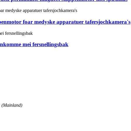
nmotor foar medyske apparatuer tafersjochkamera's
nkomme mei fersnellingsbak
a (Mainland)