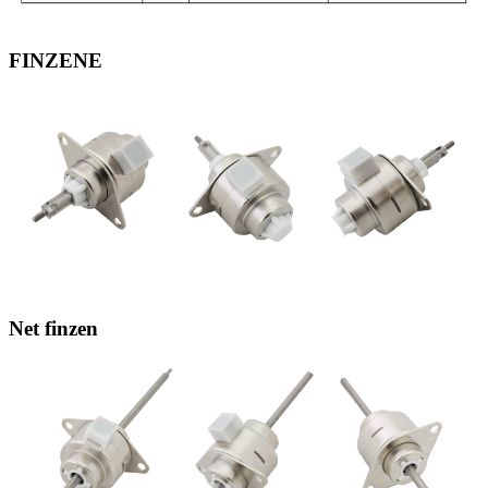
FINZENE
Net finzen