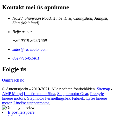
Kontakt mei ús opnimme
No.28, Shunyuan Road, Xinbei Dist, Changzhou, Jiangsu,
Sina (Mainland)
Belje ús no:
+86-0519-86921569
sales@vic-motor.com
8617715451401
Folgje ús
Oanfraach no
© Auteursrjocht - 2010-2021: Alle rjochten foarbehâlden.
Sitemap
-
AMP Mobyl
Lineêre motor Sina
,
Steppermotor Gear
,
Presyzje
lineêre motors
,
Stapmotor Fersnellingsbak Fabriek
,
Lytse lineêre
motor
,
Lineêre stappenmotor
,
E-post ferstjoere