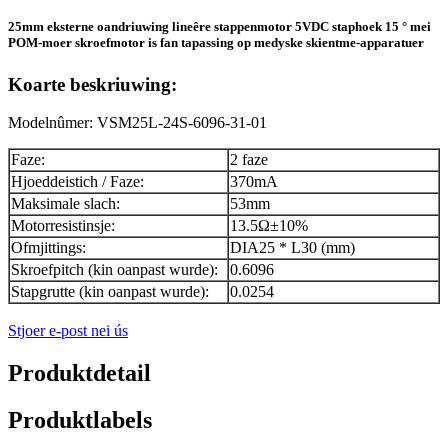
25mm eksterne oandriuwing lineêre stappenmotor 5VDC staphoek 15 ° mei
POM-moer skroefmotor is fan tapassing op medyske skientme-apparatuer
Koarte beskriuwing:
Modelnûmer: VSM25L-24S-6096-31-01
Faze:
2 faze
Hjoeddeistich / Faze:
370mA
Maksimale slach:
53mm
Motorresistinsje:
13.5Ω±10%
Ofmjittings:
DIA25 * L30 (mm)
Skroefpitch (kin oanpast wurde):
0.6096
Stapgrutte (kin oanpast wurde):
0.0254
Stjoer e-post nei ús
Produktdetail
Produktlabels