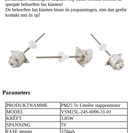
spesjale behoeften fan klanten!
De behoeften fan klanten binne ús ynspanningen, nim dan gerêst
kontakt mei ús op!
Parameters
PRODUKTNAMME
PM25 5v Lineêre stappenmotor
MODEL
VSM25L-24S-6096-31-01
KRÊFT
3.85W
SPANNING
5V
FASE stroom
370mA