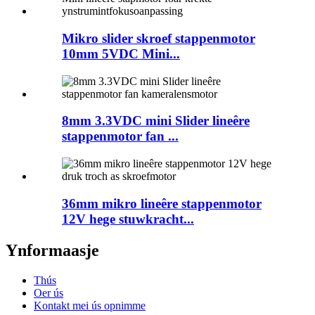
Mikro slider skroef stappenmotor
10mm 5VDC Mini...
8mm 3.3VDC mini Slider lineêre
stappenmotor fan ...
36mm mikro lineêre stappenmotor
12V hege stuwkracht...
Ynformaasje
Thús
Oer ús
Kontakt mei ús opnimme