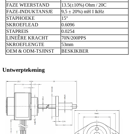
FAZE WEERSTAND
13.5(±10%) Ohm / 20C
FAZE-INDUKTANSJE
9,5 ± 20%) mH I lkHz
STAPHOEKE
15°
SKROEFLEAD
0.6096
STAPREIS
0.0254
LINEÊRE KRACHT
70N/200PPS
SKROEFLENGTE
53mm
OEM & ODM-TSJINST
BESKIKBER
Untwerptekening