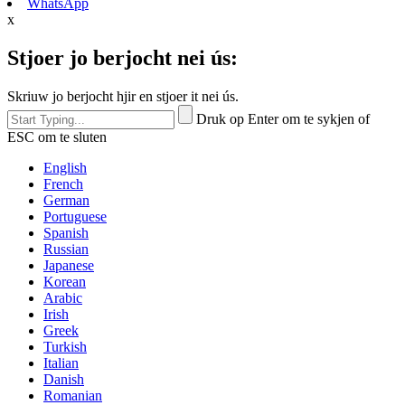
WhatsApp
x
Stjoer jo berjocht nei ús:
Skriuw jo berjocht hjir en stjoer it nei ús.
Druk op Enter om te sykjen of
ESC om te sluten
English
French
German
Portuguese
Spanish
Russian
Japanese
Korean
Arabic
Irish
Greek
Turkish
Italian
Danish
Romanian