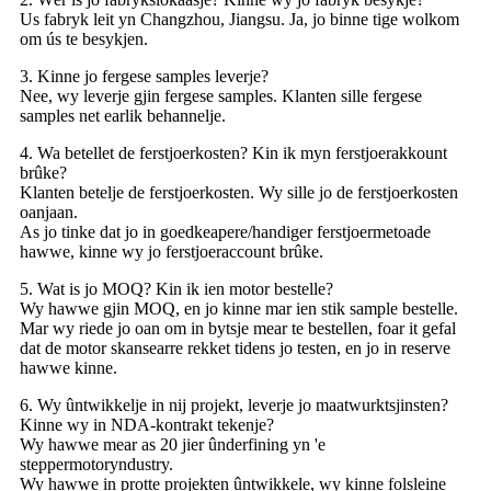
Us fabryk leit yn Changzhou, Jiangsu. Ja, jo binne tige wolkom
om ús te besykjen.
3. Kinne jo fergese samples leverje?
Nee, wy leverje gjin fergese samples. Klanten sille fergese
samples net earlik behannelje.
4. Wa betellet de ferstjoerkosten? Kin ik myn ferstjoerakkount
brûke?
Klanten betelje de ferstjoerkosten. Wy sille jo de ferstjoerkosten
oanjaan.
As jo ​​tinke dat jo in goedkeapere/handiger ferstjoermetoade
hawwe, kinne wy ​​jo ferstjoeraccount brûke.
5. Wat is jo MOQ? Kin ik ien motor bestelle?
Wy hawwe gjin MOQ, en jo kinne mar ien stik sample bestelle.
Mar wy riede jo oan om in bytsje mear te bestellen, foar it gefal
dat de motor skansearre rekket tidens jo testen, en jo in reserve
hawwe kinne.
6. Wy ûntwikkelje in nij projekt, leverje jo maatwurktsjinsten?
Kinne wy ​​in NDA-kontrakt tekenje?
Wy hawwe mear as 20 jier ûnderfining yn 'e
steppermotoryndustry.
Wy hawwe in protte projekten ûntwikkele, wy kinne folsleine