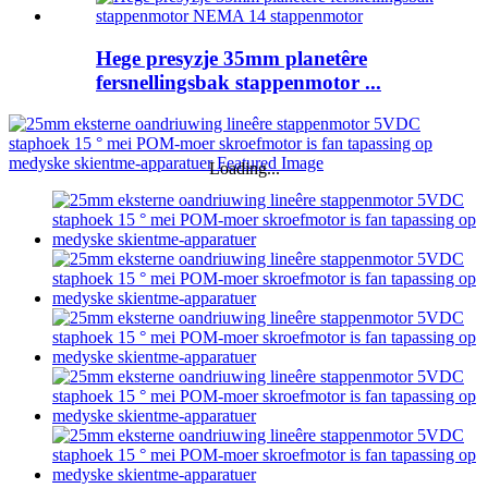
Hege presyzje 35mm planetêre
fersnellingsbak stappenmotor ...
Loading...