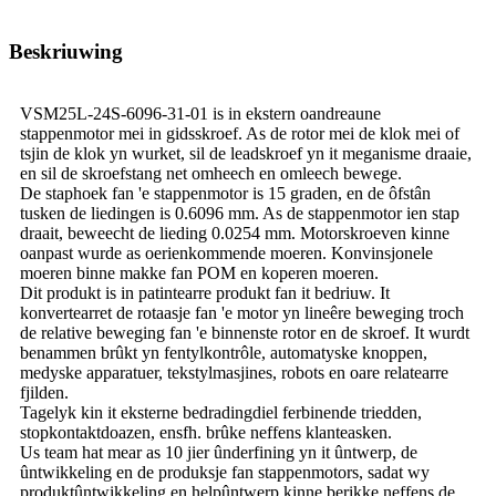
Beskriuwing
VSM25L-24S-6096-31-01 is in ekstern oandreaune
stappenmotor mei in gidsskroef. As de rotor mei de klok mei of
tsjin de klok yn wurket, sil de leadskroef yn it meganisme draaie,
en sil de skroefstang net omheech en omleech bewege.
De staphoek fan 'e stappenmotor is 15 graden, en de ôfstân
tusken de liedingen is 0.6096 mm. As de stappenmotor ien stap
draait, beweecht de lieding 0.0254 mm. Motorskroeven kinne
oanpast wurde as oerienkommende moeren. Konvinsjonele
moeren binne makke fan POM en koperen moeren.
Dit produkt is in patintearre produkt fan it bedriuw. It
konvertearret de rotaasje fan 'e motor yn lineêre beweging troch
de relative beweging fan 'e binnenste rotor en de skroef. It wurdt
benammen brûkt yn fentylkontrôle, automatyske knoppen,
medyske apparatuer, tekstylmasjines, robots en oare relatearre
fjilden.
Tagelyk kin it eksterne bedradingdiel ferbinende triedden,
stopkontaktdoazen, ensfh. brûke neffens klanteasken.
Us team hat mear as 10 jier ûnderfining yn it ûntwerp, de
ûntwikkeling en de produksje fan stappenmotors, sadat wy
produktûntwikkeling en helpûntwerp kinne berikke neffens de