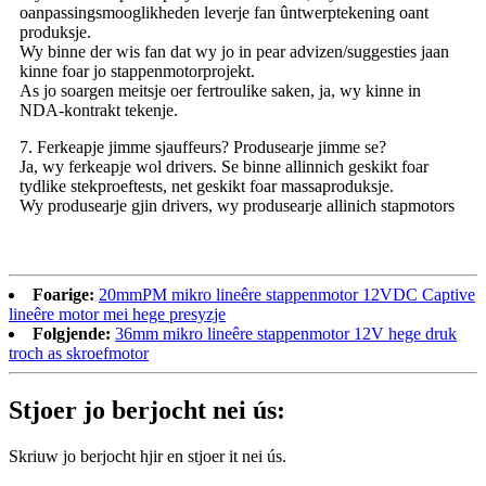
oanpassingsmooglikheden leverje fan ûntwerptekening oant
produksje.
Wy binne der wis fan dat wy jo in pear advizen/suggesties jaan
kinne foar jo stappenmotorprojekt.
As jo ​​soargen meitsje oer fertroulike saken, ja, wy kinne in
NDA-kontrakt tekenje.
7. Ferkeapje jimme sjauffeurs? Produsearje jimme se?
Ja, wy ferkeapje wol drivers. Se binne allinnich geskikt foar
tydlike stekproeftests, net geskikt foar massaproduksje.
Wy produsearje gjin drivers, wy produsearje allinich stapmotors
Foarige:
20mmPM mikro lineêre stappenmotor 12VDC Captive
lineêre motor mei hege presyzje
Folgjende:
36mm mikro lineêre stappenmotor 12V hege druk
troch as skroefmotor
Stjoer jo berjocht nei ús:
Skriuw jo berjocht hjir en stjoer it nei ús.