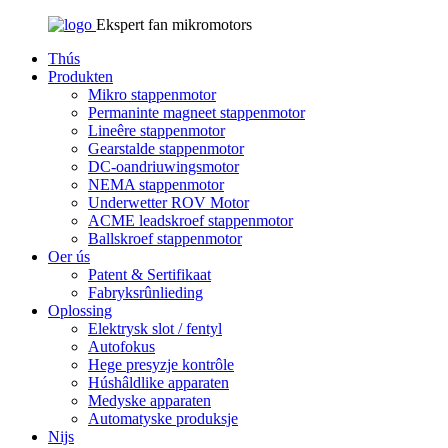
Ekspert fan mikromotors
Thús
Produkten
Mikro stappenmotor
Permaninte magneet stappenmotor
Lineêre stappenmotor
Gearstalde stappenmotor
DC-oandriuwingsmotor
NEMA stappenmotor
Underwetter ROV Motor
ACME leadskroef stappenmotor
Ballskroef stappenmotor
Oer ús
Patent & Sertifikaat
Fabryksrûnlieding
Oplossing
Elektrysk slot / fentyl
Autofokus
Hege presyzje kontrôle
Húshâldlike apparaten
Medyske apparaten
Automatyske produksje
Nijs