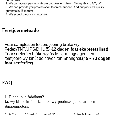
Ferstjoermetoade
Foar samples en loftferstjoering brûke wy
Fedex/TNT/UPS/DHL.
(5~12 dagen foar eksprestsjinst)
Foar seeferfier brûke wy ús ferstjoeringsagent, en
ferstjoere wy fanút de haven fan Shanghai.
(45 ~ 70 dagen
foar seeferfier)
FAQ
1. Binne jo in fabrikant?
Ja, wy binne in fabrikant, en wy produsearje benammen
stappenmotors.
2. Wêr is jo fabrykslokaasje? Kinne wy ​​jo fabryk besykje?