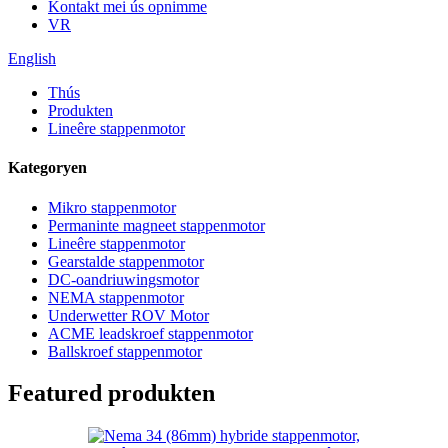
Kontakt mei ús opnimme
VR
English
Thús
Produkten
Lineêre stappenmotor
Kategoryen
Mikro stappenmotor
Permaninte magneet stappenmotor
Lineêre stappenmotor
Gearstalde stappenmotor
DC-oandriuwingsmotor
NEMA stappenmotor
Underwetter ROV Motor
ACME leadskroef stappenmotor
Ballskroef stappenmotor
Featured produkten