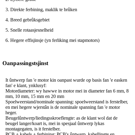
3. Direkte ferbining, maklik te brûken
4. Breed gebrûksgebiet
5. Snelle rotaasjesnelheid
6. Hegere effisjinsje (yn ferliking mei stapmotors)
Oanpassingstsjinst
It ûntwerp fan 'e motor kin oanpast wurde op basis fan 'e easken
fan' e klant, ynklusyf:
Motordiameter: wy hawwe in motor mei in diameter fan 6 mm, 8
mm, 10 mm, 15 mm en 20 mm
Spoelweerstand/nominale spanning: spoelweerstand is ferstelber,
en mei hegere wjerstân is de nominale spanning fan 'e motor
heger.
Beugelûntwerp/liedingsskroeflengte: as de klant wol dat de
beugel langer/koart is, mei in spesjaal ûntwerp lykas
montagegaten, is it ferstelber.
PCB + kabels + ferbining: PCB's ûntwerp, kabellingte en