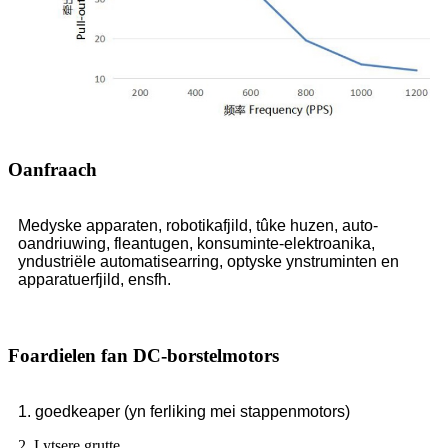
Oanfraach
Medyske apparaten, robotikafjild, tûke huzen, auto-
oandriuwing, fleantugen, konsuminte-elektroanika,
yndustriële automatisearring, optyske ynstruminten en
apparatuerfjild, ensfh.
Foardielen fan DC-borstelmotors
1. goedkeaper (yn ferliking mei stappenmotors)
2. Lytsere grutte