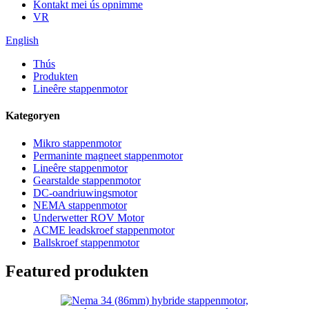
Kontakt mei ús opnimme
VR
English
Thús
Produkten
Lineêre stappenmotor
Kategoryen
Mikro stappenmotor
Permaninte magneet stappenmotor
Lineêre stappenmotor
Gearstalde stappenmotor
DC-oandriuwingsmotor
NEMA stappenmotor
Underwetter ROV Motor
ACME leadskroef stappenmotor
Ballskroef stappenmotor
Featured produkten