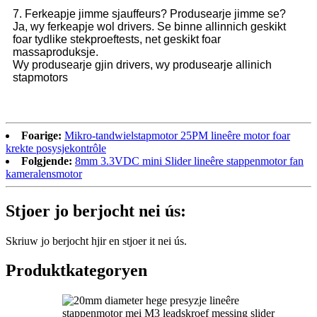
7. Ferkeapje jimme sjauffeurs? Produsearje jimme se?
Ja, wy ferkeapje wol drivers. Se binne allinnich geskikt
foar tydlike stekproeftests, net geskikt foar
massaproduksje.
Wy produsearje gjin drivers, wy produsearje allinich
stapmotors
Foarige:
Mikro-tandwielstapmotor 25PM lineêre motor foar
krekte posysjekontrôle
Folgjende:
8mm 3.3VDC mini Slider lineêre stappenmotor fan
kameralensmotor
Stjoer jo berjocht nei ús:
Skriuw jo berjocht hjir en stjoer it nei ús.
Produktkategoryen