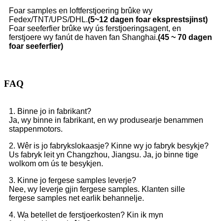
Foar samples en loftferstjoering brûke wy
Fedex/TNT/UPS/DHL.
(5~12 dagen foar eksprestsjinst)
Foar seeferfier brûke wy ús ferstjoeringsagent, en
ferstjoere wy fanút de haven fan Shanghai.
(45 ~ 70 dagen
foar seeferfier)
FAQ
1. Binne jo in fabrikant?
Ja, wy binne in fabrikant, en wy produsearje benammen
stappenmotors.
2. Wêr is jo fabrykslokaasje? Kinne wy ​​jo fabryk besykje?
Us fabryk leit yn Changzhou, Jiangsu. Ja, jo binne tige
wolkom om ús te besykjen.
3. Kinne jo fergese samples leverje?
Nee, wy leverje gjin fergese samples. Klanten sille
fergese samples net earlik behannelje.
4. Wa betellet de ferstjoerkosten? Kin ik myn