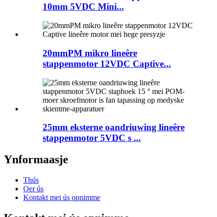
10mm 5VDC Mini...
20mmPM mikro lineêre
stappenmotor 12VDC Captive...
25mm eksterne oandriuwing lineêre
stappenmotor 5VDC s ...
Ynformaasje
Thús
Oer ús
Kontakt mei ús opnimme