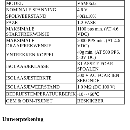
MODEL
VSM0632
NOMINALE SPANNING
4.6 V
SPOLWEERSTAND
40Ω±10%
FAZE
1-2 FASE
MAKSIMALE
1100 pps min. (AT 4.6
STARTFREKWINSJE
VDC)
MAKSIMALE
2000 PPS min. (AT 4.6
DRAAIFREKWENSJE
VDC)
40g min. (AT 500 PPS,
YNTREKKEN KOPPEL
5.0V DC)
KLASSE E FOAR
ISOLAASJEKLASSE
SPOALEN
300 V AC FOAR IEN
ISOLAASJESTERKTE
SEKONDE
ISOLAASJEWEERSTAND
1.0 MΩ (DC 100 V)
BEDRIJFSTEMPERATUURBERIK
-10 ~+60
℃
OEM & ODM-TSJINST
BESKIKBER
Untwerptekening