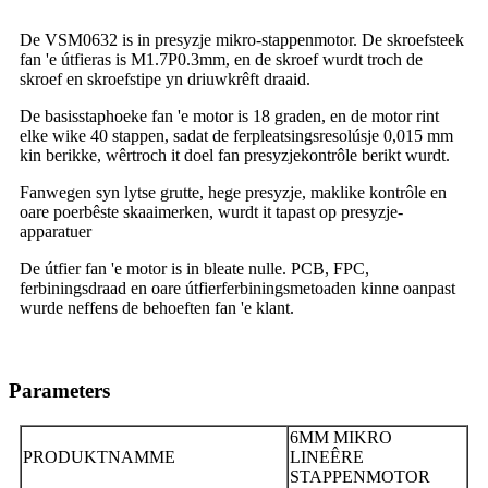
De VSM0632 is in presyzje mikro-stappenmotor. De skroefsteek
fan 'e útfieras is M1.7P0.3mm, en de skroef wurdt troch de
skroef en skroefstipe yn driuwkrêft draaid.
De basisstaphoeke fan 'e motor is 18 graden, en de motor rint
elke wike 40 stappen, sadat de ferpleatsingsresolúsje 0,015 mm
kin berikke, wêrtroch it doel fan presyzjekontrôle berikt wurdt.
Fanwegen syn lytse grutte, hege presyzje, maklike kontrôle en
oare poerbêste skaaimerken, wurdt it tapast op presyzje-
apparatuer
De útfier fan 'e motor is in bleate nulle. PCB, FPC,
ferbiningsdraad en oare útfierferbiningsmetoaden kinne oanpast
wurde neffens de behoeften fan 'e klant.
Parameters
6MM MIKRO
PRODUKTNAMME
LINEÊRE
STAPPENMOTOR