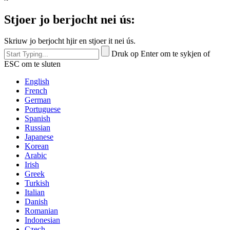
Stjoer jo berjocht nei ús:
Skriuw jo berjocht hjir en stjoer it nei ús.
Druk op Enter om te sykjen of
ESC om te sluten
English
French
German
Portuguese
Spanish
Russian
Japanese
Korean
Arabic
Irish
Greek
Turkish
Italian
Danish
Romanian
Indonesian
Czech