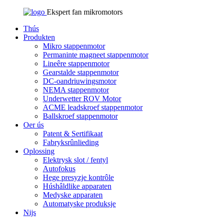
Ekspert fan mikromotors
Thús
Produkten
Mikro stappenmotor
Permaninte magneet stappenmotor
Lineêre stappenmotor
Gearstalde stappenmotor
DC-oandriuwingsmotor
NEMA stappenmotor
Underwetter ROV Motor
ACME leadskroef stappenmotor
Ballskroef stappenmotor
Oer ús
Patent & Sertifikaat
Fabryksrûnlieding
Oplossing
Elektrysk slot / fentyl
Autofokus
Hege presyzje kontrôle
Húshâldlike apparaten
Medyske apparaten
Automatyske produksje
Nijs