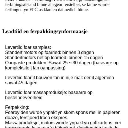
ferbiningsafstand binne allegear ferstelber, se kinne wurde
ferfongen yn FPC as klanten dat nedich binne.
Leadtiid en ferpakkingsynformaasje
Levertiid foar samples:
Standert motors op foarried: binnen 3 dagen
Standertmotors net op foarried: binnen 15 dagen
Oanpaste produkten: Sawat 25 ~ 30 dagen (basearre op
kompleksiteit fan oanpassing)
Levertiid foar it bouwen fan in nije mal: oer it algemien
sawat 45 dagen
Levertiid foar massaproduksje: basearre op
bestelhoeveelheid
Ferpakking:
Foarbylden wurde ynpakt yn skom spons mei in papieren
doaze, ferstjoerd troch ekspres
Massaproduksje, motors wurde ynpakt yn golfkartons mei
transparante folie oan 'e bûtenkant. (ferstjoering troch de