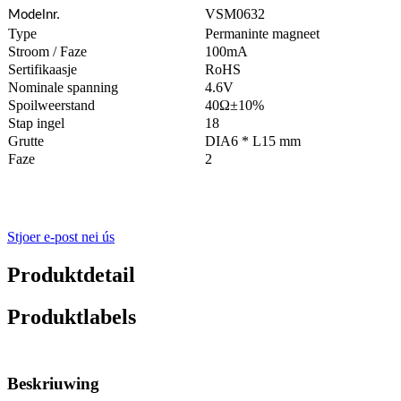
VSM0632
Modelnr.
Type
Permaninte magneet
Stroom / Faze
100mA
Sertifikaasje
RoHS
Nominale spanning
4.6V
Spoilweerstand
40Ω±10%
Stap ingel
18
Grutte
DIA6 * L15 mm
Faze
2
Stjoer e-post nei ús
Produktdetail
Produktlabels
Beskriuwing