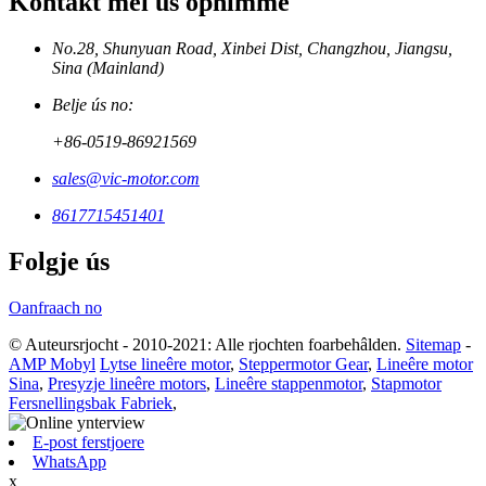
Kontakt mei ús opnimme
No.28, Shunyuan Road, Xinbei Dist, Changzhou, Jiangsu,
Sina (Mainland)
Belje ús no:
+86-0519-86921569
sales@vic-motor.com
8617715451401
Folgje ús
Oanfraach no
© Auteursrjocht - 2010-2021: Alle rjochten foarbehâlden.
Sitemap
-
AMP Mobyl
Lytse lineêre motor
,
Steppermotor Gear
,
Lineêre motor
Sina
,
Presyzje lineêre motors
,
Lineêre stappenmotor
,
Stapmotor
Fersnellingsbak Fabriek
,
E-post ferstjoere
WhatsApp
x