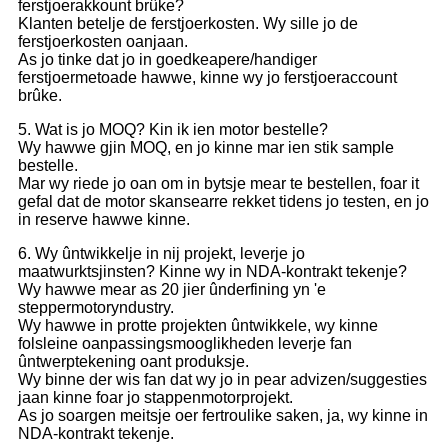
ferstjoerakkount brûke?
Klanten betelje de ferstjoerkosten. Wy sille jo de
ferstjoerkosten oanjaan.
As jo ​​tinke dat jo in goedkeapere/handiger
ferstjoermetoade hawwe, kinne wy ​​jo ferstjoeraccount
brûke.
5. Wat is jo MOQ? Kin ik ien motor bestelle?
Wy hawwe gjin MOQ, en jo kinne mar ien stik sample
bestelle.
Mar wy riede jo oan om in bytsje mear te bestellen, foar it
gefal dat de motor skansearre rekket tidens jo testen, en jo
in reserve hawwe kinne.
6. Wy ûntwikkelje in nij projekt, leverje jo
maatwurktsjinsten? Kinne wy ​​in NDA-kontrakt tekenje?
Wy hawwe mear as 20 jier ûnderfining yn 'e
steppermotoryndustry.
Wy hawwe in protte projekten ûntwikkele, wy kinne
folsleine oanpassingsmooglikheden leverje fan
ûntwerptekening oant produksje.
Wy binne der wis fan dat wy jo in pear advizen/suggesties
jaan kinne foar jo stappenmotorprojekt.
As jo ​​soargen meitsje oer fertroulike saken, ja, wy kinne in
NDA-kontrakt tekenje.