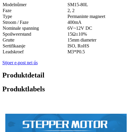
Modelnûmer
SM15-80L
Faze
2, 2
Type
Permaninte magneet
Stroom / Faze
400mA
Nominale spanning
6V~12V DC
Spoilweerstand
15Ω±10%
Grutte
15mm diameter
Sertifikaasje
ISO, RoHS
Leadskroef
M3*P0.5
Stjoer e-post nei ús
Produktdetail
Produktlabels