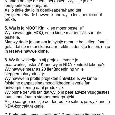
Klanten betelje de ferstjoerkosten. Wy sille jo de
ferstjoerkosten oanjaan.
As jo ​​tinke dat jo in goedkeapere/handiger
ferstjoermetoade hawwe, kinne wy ​​jo ferstjoeraccount
brûke.
5. Wat is jo MOQ? Kin ik ien motor bestelle?
Wy hawwe gjin MOQ, en jo kinne mar ien stik sample
bestelle.
Mar wy riede jo oan om in bytsje mear te bestellen, foar it
gefal dat de motor skansearre rekket tidens jo testen, en jo
in reserve hawwe kinne.
6. Wy ûntwikkelje in nij projekt, leverje jo
maatwurktsjinsten? Kinne wy ​​in NDA-kontrakt tekenje?
Wy hawwe mear as 20 jier ûnderfining yn 'e
steppermotoryndustry.
Wy hawwe in protte projekten ûntwikkele, wy kinne
folsleine oanpassingsmooglikheden leverje fan
ûntwerptekening oant produksje.
Wy binne der wis fan dat wy jo in pear advizen/suggesties
jaan kinne foar jo stappenmotorprojekt.
As jo ​​soargen meitsje oer fertroulike saken, ja, wy kinne in
NDA-kontrakt tekenje.
7. Ferkeapje jimme sjauffeurs? Produsearje jimme se?