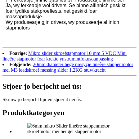
Ja, wy ferkeapje wol drivers. Se binne allinnich geskikt
foar tydlike stekproeftests, net geskikt foar
massaproduksje.
Wy produsearje gjin drivers, wy produsearje allinich
stapmotors
Foarige:
Mikro-slider-skroefstapmotor 10 mm 5 VDC Mini
lineêre stapmotor foar krekte ynstrumintfokusoanpassing
Folgjende:
20mm diameter hege presyzje lineêre stappenmotor
mei M3 leadskroef messing slider 1.2KG stuwkracht
Stjoer jo berjocht nei ús:
Skriuw jo berjocht hjir en stjoer it nei ús.
Produktkategoryen