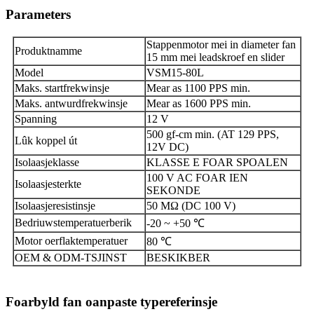
Parameters
Stappenmotor mei in diameter fan
Produktnamme
15 mm mei leadskroef en slider
Model
VSM15-80L
Maks. startfrekwinsje
Mear as 1100 PPS min.
Maks. antwurdfrekwinsje
Mear as 1600 PPS min.
Spanning
12 V
500 gf-cm min. (AT 129 PPS,
Lûk koppel út
12V DC)
Isolaasjeklasse
KLASSE E FOAR SPOALEN
100 V AC FOAR IEN
Isolaasjesterkte
SEKONDE
Isolaasjeresistinsje
50 MΩ (DC 100 V)
Bedriuwstemperatuerberik
-20 ~ +50 ℃
Motor oerflaktemperatuer
80 ℃
OEM & ODM-TSJINST
BESKIKBER
Foarbyld fan oanpaste typereferinsje