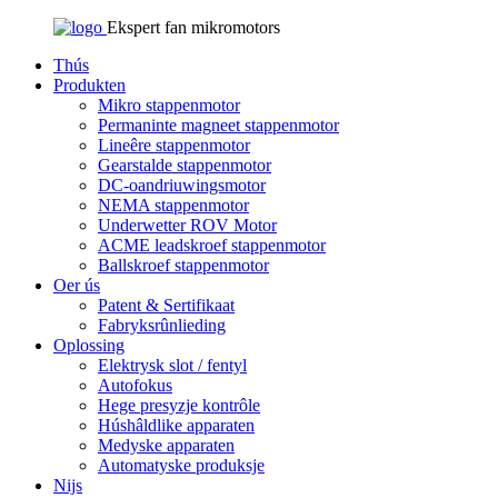
Ekspert fan mikromotors
Thús
Produkten
Mikro stappenmotor
Permaninte magneet stappenmotor
Lineêre stappenmotor
Gearstalde stappenmotor
DC-oandriuwingsmotor
NEMA stappenmotor
Underwetter ROV Motor
ACME leadskroef stappenmotor
Ballskroef stappenmotor
Oer ús
Patent & Sertifikaat
Fabryksrûnlieding
Oplossing
Elektrysk slot / fentyl
Autofokus
Hege presyzje kontrôle
Húshâldlike apparaten
Medyske apparaten
Automatyske produksje
Nijs