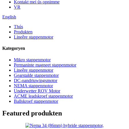
Kontakt mei ús opnimme
VR
English
Thús
Produkten
Lineêre stappenmotor
Kategoryen
Mikro stappenmotor
Permaninte magneet stappenmotor
Lineêre stappenmotor
Gearstalde stappenmotor
DC-oandriuwingsmotor
NEMA stappenmotor
Underwetter ROV Motor
ACME leadskroef stappenmotor
Ballskroef stappenmotor
Featured produkten