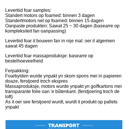
Levertiid foar samples:
Standert motors op foarried: binnen 3 dagen
Standertmotors net op foarried: binnen 15 dagen
Oanpaste produkten: Sawat 25 ~ 30 dagen (basearre op
kompleksiteit fan oanpassing)
Levertiid foar it bouwen fan in nije mal: oer it algemien
sawat 45 dagen
Levertiid foar massaproduksje: basearre op
bestelhoeveelheid
Ferpakking:
Foarbylden wurde ynpakt yn skom spons mei in papieren
doaze, ferstjoerd troch ekspres
Massaproduksje, motors wurde ynpakt yn golfkartons mei
transparante folie oan 'e bûtenkant. (ferstjoering troch de
loft)
As it oer see ferstjoerd wurdt, wurdt it produkt op pallets
ynpakt