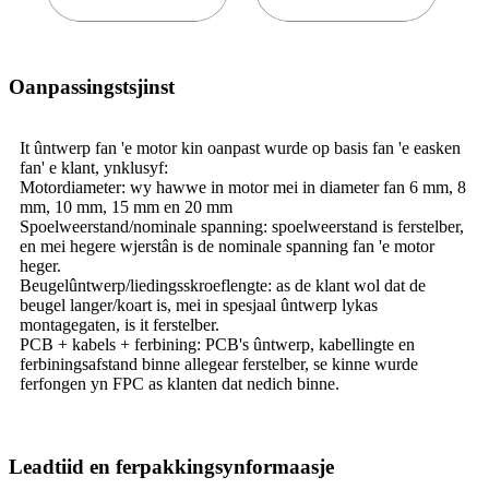
Oanpassingstsjinst
It ûntwerp fan 'e motor kin oanpast wurde op basis fan 'e easken
fan' e klant, ynklusyf:
Motordiameter: wy hawwe in motor mei in diameter fan 6 mm, 8
mm, 10 mm, 15 mm en 20 mm
Spoelweerstand/nominale spanning: spoelweerstand is ferstelber,
en mei hegere wjerstân is de nominale spanning fan 'e motor
heger.
Beugelûntwerp/liedingsskroeflengte: as de klant wol dat de
beugel langer/koart is, mei in spesjaal ûntwerp lykas
montagegaten, is it ferstelber.
PCB + kabels + ferbining: PCB's ûntwerp, kabellingte en
ferbiningsafstand binne allegear ferstelber, se kinne wurde
ferfongen yn FPC as klanten dat nedich binne.
Leadtiid en ferpakkingsynformaasje