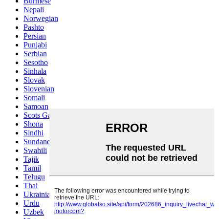
Burmese
Nepali
Norwegian
Pashto
Persian
Punjabi
Serbian
Sesotho
Sinhala
Slovak
Slovenian
Somali
Samoan
Scots Gaelic
Shona
Sindhi
Sundanese
Swahili
Tajik
Tamil
Telugu
Thai
Ukrainian
Urdu
Uzbek