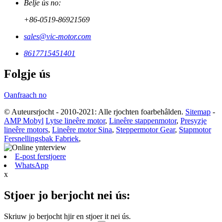
Belje ús no:
+86-0519-86921569
sales@vic-motor.com
8617715451401
Folgje ús
Oanfraach no
© Auteursrjocht - 2010-2021: Alle rjochten foarbehâlden.
Sitemap
-
AMP Mobyl
Lytse lineêre motor
,
Lineêre stappenmotor
,
Presyzje
lineêre motors
,
Lineêre motor Sina
,
Steppermotor Gear
,
Stapmotor
Fersnellingsbak Fabriek
,
E-post ferstjoere
WhatsApp
x
Stjoer jo berjocht nei ús:
Skriuw jo berjocht hjir en stjoer it nei ús.