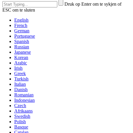
Druk op Enter om te sykjen of
ESC om te sluten
English
French
German
Portuguese
Spanish
Russian
Japanese
Korean
Arabic
Irish
Greek
Turkish
Italian
Danish
Romanian
Indonesian
Czech
Afrikaans
Swedish
Polish
Basque
Catalan