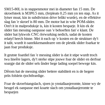
SM15-80L is in stappenmotor mei in diameter fan 15 mm. De
skroefsteek is M3P0.5 mm, (ferpleats 0.25 mm yn ien stap. As it
lytser moat, kin in subdivision drive brûkt wurde), en de effektive
slag fan 'e skroef is 80 mm. De motor hat in wite POM-slider.
Om't it in malproduksje is, kin it kosten besparje. It kin ek de
slider fan messing oanpasse oan 'e behoeften fan' e klant. De
slider hat lykwols CNC-ferwurking nedich, sadat de kosten
relatyf heech binne. Mei it each op 'e kosten en de struktuer dy't
it talit, wurdt it oanrikkemandearre om de plestik slider foarkar te
jaan foar produksje.
It grutste foardiel fan 'e messing slider is dat it stipe wurdt troch
twa lineêre lagers, dy't sterke stipe jouwe foar de slider en derfoar
soargje dat de slider sels ûnder hege lading soepel bewege kin.
Dêrom hat de messing slider bettere stabiliteit en is de hegere
priis folslein rjochtfeardige.
Foar de skroefstangslach, sjoen jo ynstallaasjeromte, kinne wy ​​de
beugel ek oanpasse mei koarte slach om ynstallaasjeromte te
besparjen