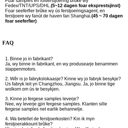
Foar samples en loftferstjoering brûke wy
Fedex/TNT/UPS/DHL.
(5~12 dagen foar eksprestsjinst)
Foar seeferfier brûke wy ús ferstjoeringsagent, en
ferstjoere wy fanút de haven fan Shanghai.
(45 ~ 70 dagen
foar seeferfier)
FAQ
1. Binne jo in fabrikant?
Ja, wy binne in fabrikant, en wy produsearje benammen
stappenmotors.
2. Wêr is jo fabrykslokaasje? Kinne wy ​​jo fabryk besykje?
Us fabryk leit yn Changzhou, Jiangsu. Ja, jo binne tige
wolkom om ús te besykjen.
3. Kinne jo fergese samples leverje?
Nee, wy leverje gjin fergese samples. Klanten sille
fergese samples net earlik behannelje.
4. Wa betellet de ferstjoerkosten? Kin ik myn
ferstjoerakkount brûke?