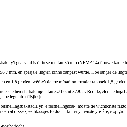
ngsbak dy't gearstald is út in searje fan 35 mm (NEMA14) fjouwerkante h
t 56,7 mm, en spesjale lingten kinne oanpast wurde. Hoe langer de lingte
raden en 1,8 graden, wêrby't de mear foarkommende staphoek 1,8 graden 
lende snelheidsferhâldingen fan 3.71 oant 3729.5. Reduksjefersnellings
 hoe leger de effisjinsje.
al fersnellingsbakstadia yn 'e fersnellingsbak, moatte de wichtichste fa
 oan al dizze spesifikaasjes foldocht, kin er yn earste ynstânsje op grut
e-postberjocht.