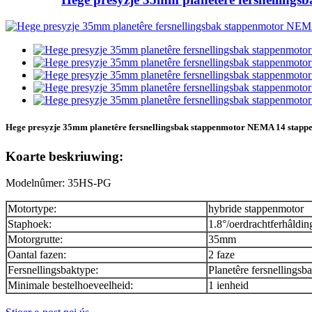
Hege presyzje 35mm planetêre fersnellingsbak stappenmotor NEMA 14 stapp
Koarte beskriuwing:
Modelnûmer: 35HS-PG
Motortype:
hybride stappenmotor
Staphoek:
1.8°/oerdrachtferhâldin
Motorgrutte:
35mm
Oantal fazen:
2 faze
Fersnellingsbaktype:
Planetêre fersnellingsb
Minimale bestelhoeveelheid:
1 ienheid