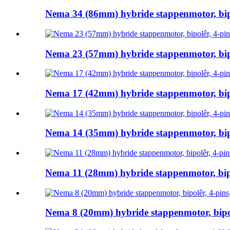
Nema 34 (86mm) hybride stappenmotor, bipol
Nema 23 (57mm) hybride stappenmotor, bipol
Nema 17 (42mm) hybride stappenmotor, bipol
Nema 14 (35mm) hybride stappenmotor, bipol
Nema 11 (28mm) hybride stappenmotor, bipol
Nema 8 (20mm) hybride stappenmotor, bipolê