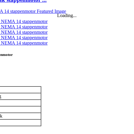
Loading...
enmotor
g
ak