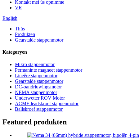
Kontakt mei ús opnimme
VR
English
Thús
Produkten
Gearstalde stappenmotor
Kategoryen
Mikro stappenmotor
Permaninte magneet stappenmotor
Lineêre stappenmotor
Gearstalde stappenmotor
DC-oandriuwingsmotor
NEMA stappenmotor
Underwetter ROV Motor
ACME leadskroef stappenmotor
Ballskroef stappenmotor
Featured produkten