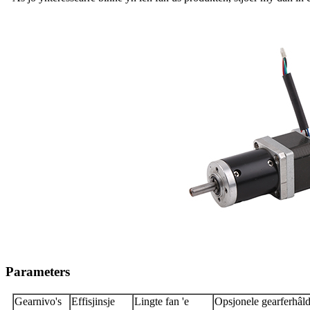
Parameters
Gearnivo's
Effisjinsje
Lingte fan 'e
Opsjonele gearferhâl