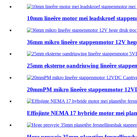
10mm lineêre motor mei leadskroef stappenm
36mm mikro lineêre stappenmotor 12V hege 
25mm eksterne oandriuwing lineêre stappen
20mmPM mikro lineêre stappenmotor 12VDC
Effisjinte NEMA 17 hybride motor mei plane
Hege presyzje 35mm planetêre fersnellingsb