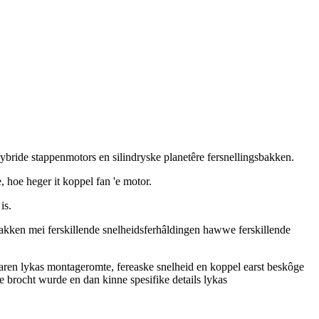
ybride stappenmotors en silindryske planetêre fersnellingsbakken.
, hoe heger it koppel fan 'e motor.
is.
bakken mei ferskillende snelheidsferhâldingen hawwe ferskillende
ktoaren lykas montageromte, fereaske snelheid en koppel earst beskôge
te brocht wurde en dan kinne spesifike details lykas