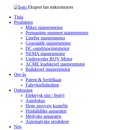
Ekspert fan mikromotors
Thús
Produkten
Mikro stappenmotor
Permaninte magneet stappenmotor
Lineêre stappenmotor
Gearstalde stappenmotor
DC-oandriuwingsmotor
NEMA stappenmotor
Underwetter ROV Motor
ACME leadskroef stappenmotor
Ballskroef stappenmotor
Oer ús
Patent & Sertifikaat
Fabryksrûnlieding
Oplossing
Elektrysk slot / fentyl
Autofokus
Hege presyzje kontrôle
Húshâldlike apparaten
Medyske apparaten
Automatyske produksje
Nijs