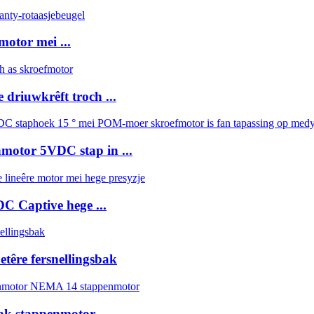
otor mei ...
driuwkrêft troch ...
motor 5VDC stap in ...
 Captive hege ...
têre fersnellingsbak
ak stappenmotor ...