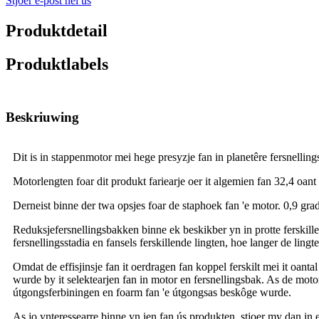
Stjoer e-post nei ús
Produktdetail
Produktlabels
Beskriuwing
Dit is in stappenmotor mei hege presyzje fan in planetêre fersnelli
Motorlengten foar dit produkt fariearje oer it algemien fan 32,4 oan
Derneist binne der twa opsjes foar de staphoek fan 'e motor. 0,9 g
Reduksjefersnellingsbakken binne ek beskikber yn in protte ferskil
fersnellingsstadia en fansels ferskillende lingten, hoe langer de lingte,
Omdat de effisjinsje fan it oerdragen fan koppel ferskilt mei it oant
wurde by it selektearjen fan in motor en fersnellingsbak. As de motor
útgongsferbiningen en foarm fan 'e útgongsas beskôge wurde.
As jo ​​ynteressearre binne yn ien fan ús produkten, stjoer my dan in 