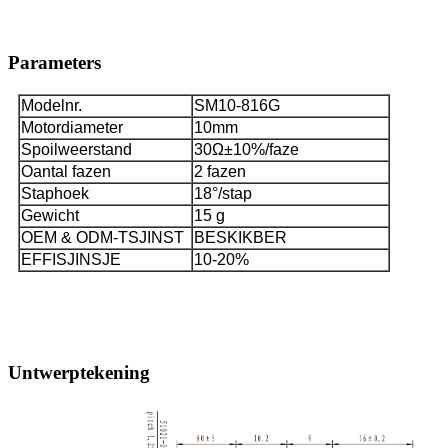
Parameters
Modelnr.
SM10-816G
Motordiameter
10mm
Spoilweerstand
30Ω±10%/faze
Oantal fazen
2 fazen
Staphoek
18°/stap
Gewicht
15 g
OEM & ODM-TSJINST
BESKIKBER
EFFISJINSJE
10-20%
Untwerptekening