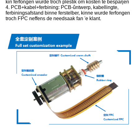
kin ferfongen wurde troch plestik om kosten te besparjen
4. PCB+kabel+ferbining: PCB-ûntwerp, kabellingte,
ferbiningsafstand binne ferstelber, kinne wurde ferfongen
troch FPC neffens de needsaak fan 'e klant.