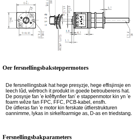
Oer fersnellingsbaksteppermotors
De fersnellingsbak hat hege presyzje, hege effisjinsje en
leech lûd, wêrtroch it produkt in goede betrouberens hat.
De posysje fan 'e krêftynfier fan' e stappenmotor kin yn 'e
foarm wêze fan FPC, FFC, PCB-kabel, ensfh.
De útfieras fan 'e motor kin ferskate útfierstrukturen
oannimme, lykas in sirkelfoarmige as, D-as en triedstang.
Fersnellingsbakparameters