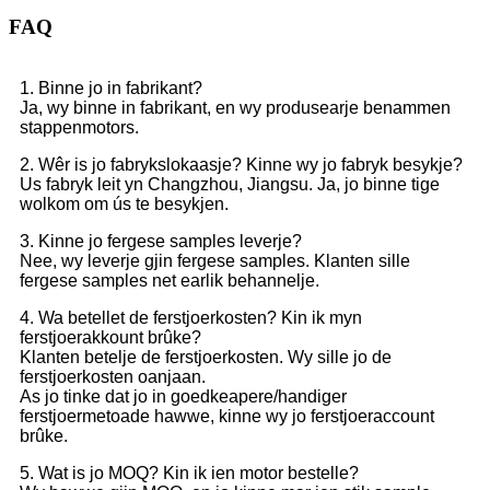
FAQ
1. Binne jo in fabrikant?
Ja, wy binne in fabrikant, en wy produsearje benammen
stappenmotors.
2. Wêr is jo fabrykslokaasje? Kinne wy ​​jo fabryk besykje?
Us fabryk leit yn Changzhou, Jiangsu. Ja, jo binne tige
wolkom om ús te besykjen.
3. Kinne jo fergese samples leverje?
Nee, wy leverje gjin fergese samples. Klanten sille
fergese samples net earlik behannelje.
4. Wa betellet de ferstjoerkosten? Kin ik myn
ferstjoerakkount brûke?
Klanten betelje de ferstjoerkosten. Wy sille jo de
ferstjoerkosten oanjaan.
As jo ​​tinke dat jo in goedkeapere/handiger
ferstjoermetoade hawwe, kinne wy ​​jo ferstjoeraccount
brûke.
5. Wat is jo MOQ? Kin ik ien motor bestelle?