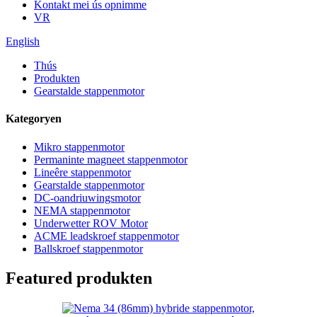
Kontakt mei ús opnimme
VR
English
Thús
Produkten
Gearstalde stappenmotor
Kategoryen
Mikro stappenmotor
Permaninte magneet stappenmotor
Lineêre stappenmotor
Gearstalde stappenmotor
DC-oandriuwingsmotor
NEMA stappenmotor
Underwetter ROV Motor
ACME leadskroef stappenmotor
Ballskroef stappenmotor
Featured produkten