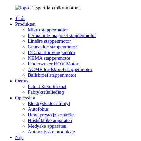
Ekspert fan mikromotors
Thús
Produkten
Mikro stappenmotor
Permaninte magneet stappenmotor
Lineêre stappenmotor
Gearstalde stappenmotor
DC-oandriuwingsmotor
NEMA stappenmotor
Underwetter ROV Motor
ACME leadskroef stappenmotor
Ballskroef stappenmotor
Oer ús
Patent & Sertifikaat
Fabryksrûnlieding
Oplossing
Elektrysk slot / fentyl
Autofokus
Hege presyzje kontrôle
Húshâldlike apparaten
Medyske apparaten
Automatyske produksje
Nijs