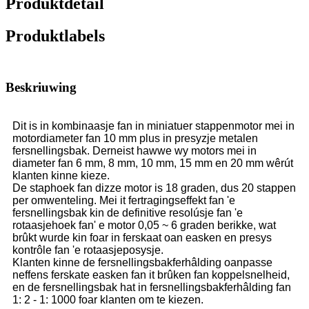
Produktdetail
Produktlabels
Beskriuwing
Dit is in kombinaasje fan in miniatuer stappenmotor mei in
motordiameter fan 10 mm plus in presyzje metalen
fersnellingsbak. Derneist hawwe wy motors mei in
diameter fan 6 mm, 8 mm, 10 mm, 15 mm en 20 mm wêrút
klanten kinne kieze.
De staphoek fan dizze motor is 18 graden, dus 20 stappen
per omwenteling. Mei it fertragingseffekt fan 'e
fersnellingsbak kin de definitive resolúsje fan 'e
rotaasjehoek fan' e motor 0,05 ~ 6 graden berikke, wat
brûkt wurde kin foar in ferskaat oan easken en presys
kontrôle fan 'e rotaasjeposysje.
Klanten kinne de fersnellingsbakferhâlding oanpasse
neffens ferskate easken fan it brûken fan koppelsnelheid,
en de fersnellingsbak hat in fersnellingsbakferhâlding fan
1: 2 - 1: 1000 foar klanten om te kiezen.