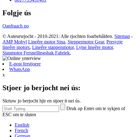
Folgje ús
Oanfraach no
© Auteursrjocht - 2010-2021: Alle rjochten foarbehâlden.
Sitemap
-
AMP Mobyl
Lineêre motor Sina
,
Steppermotor Gear
,
Presyzje
lineêre motors
,
Lineêre stappenmotor
,
Lytse lineêre motor
,
Stapmotor Fersnellingsbak Fabriek
,
E-post ferstjoere
WhatsApp
x
Stjoer jo berjocht nei ús:
Skriuw jo berjocht hjir en stjoer it nei ús.
Druk op Enter om te sykjen of
ESC om te sluten
English
French
German