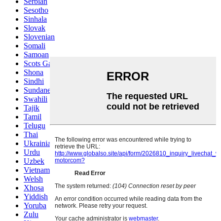
Serbian
Sesotho
Sinhala
Slovak
Slovenian
Somali
Samoan
Scots Gaelic
Shona
Sindhi
Sundanese
Swahili
Tajik
Tamil
Telugu
Thai
Ukrainian
Urdu
Uzbek
Vietnamese
Welsh
Xhosa
Yiddish
Yoruba
Zulu