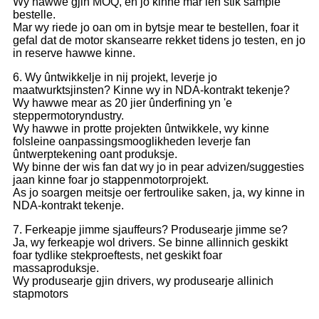
Wy hawwe gjin MOQ, en jo kinne mar ien stik sample
bestelle.
Mar wy riede jo oan om in bytsje mear te bestellen, foar it
gefal dat de motor skansearre rekket tidens jo testen, en jo
in reserve hawwe kinne.
6. Wy ûntwikkelje in nij projekt, leverje jo
maatwurktsjinsten? Kinne wy ​​in NDA-kontrakt tekenje?
Wy hawwe mear as 20 jier ûnderfining yn 'e
steppermotoryndustry.
Wy hawwe in protte projekten ûntwikkele, wy kinne
folsleine oanpassingsmooglikheden leverje fan
ûntwerptekening oant produksje.
Wy binne der wis fan dat wy jo in pear advizen/suggesties
jaan kinne foar jo stappenmotorprojekt.
As jo ​​soargen meitsje oer fertroulike saken, ja, wy kinne in
NDA-kontrakt tekenje.
7. Ferkeapje jimme sjauffeurs? Produsearje jimme se?
Ja, wy ferkeapje wol drivers. Se binne allinnich geskikt
foar tydlike stekproeftests, net geskikt foar
massaproduksje.
Wy produsearje gjin drivers, wy produsearje allinich
stapmotors