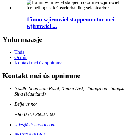
15mm wjirmwiel stappenmotor mei
wjirmwiel ...
Ynformaasje
Thús
Oer ús
Kontakt mei ús opnimme
Kontakt mei ús opnimme
No.28, Shunyuan Road, Xinbei Dist, Changzhou, Jiangsu,
Sina (Mainland)
Belje ús no:
+86-0519-86921569
sales@vic-motor.com
8617715451401