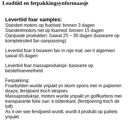
Leadtiid en ferpakkingsynformaasje
Levertiid foar samples:
Standert motors op foarried: binnen 3 dagen
Standertmotors net op foarried: binnen 15 dagen
Oanpaste produkten: Sawat 25 ~ 30 dagen (basearre op
kompleksiteit fan oanpassing)
Levertiid foar it bouwen fan in nije mal: oer it algemien
sawat 45 dagen
Levertiid foar massaproduksje: basearre op
bestelhoeveelheid
Ferpakking:
Foarbylden wurde ynpakt yn skom spons mei in papieren
doaze, ferstjoerd troch ekspres
Massaproduksje, motors wurde ynpakt yn golfkartons mei
transparante folie oan 'e bûtenkant. (ferstjoering troch de
loft)
As it oer see ferstjoerd wurdt, wurdt it produkt op pallets
ynpakt