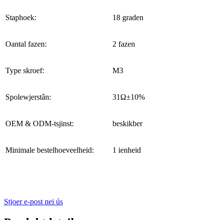
Staphoek:
18 graden
Oantal fazen:
2 fazen
Type skroef:
M3
Spolewjerstân:
31Ω±10%
OEM & ODM-tsjinst:
beskikber
Minimale bestelhoeveelheid:
1 ienheid
Stjoer e-post nei ús