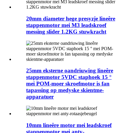
20mm diameter hege presyzje lineêre
stappenmotor mei M3 leadskroef
messing slider 1.2KG stuwkracht
25mm eksterne oandriuwing lineêre
stappenmotor 5VDC staphoek 15 °
mei POM-moer skroefmotor is fan
tapassing op medyske skientme-
apparatuer
10mm lineêre motor mei leadskroef
stappenmotor mei anty-