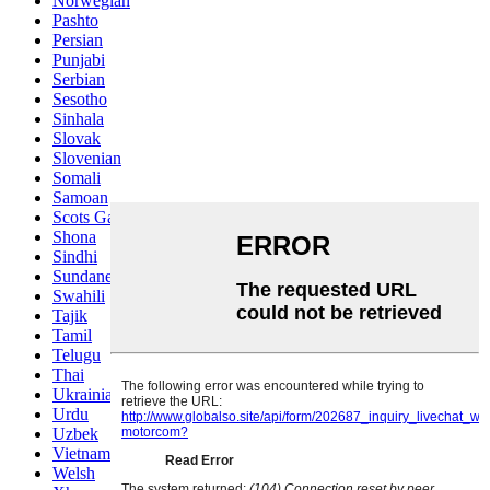
Norwegian
Pashto
Persian
Punjabi
Serbian
Sesotho
Sinhala
Slovak
Slovenian
Somali
Samoan
Scots Gaelic
Shona
Sindhi
Sundanese
Swahili
Tajik
Tamil
Telugu
Thai
Ukrainian
Urdu
Uzbek
Vietnamese
Welsh