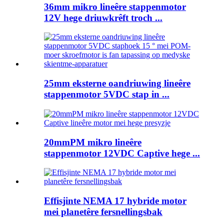
36mm mikro lineêre stappenmotor
12V hege driuwkrêft troch ...
25mm eksterne oandriuwing lineêre
stappenmotor 5VDC stap in ...
20mmPM mikro lineêre
stappenmotor 12VDC Captive hege ...
Effisjinte NEMA 17 hybride motor
mei planetêre fersnellingsbak