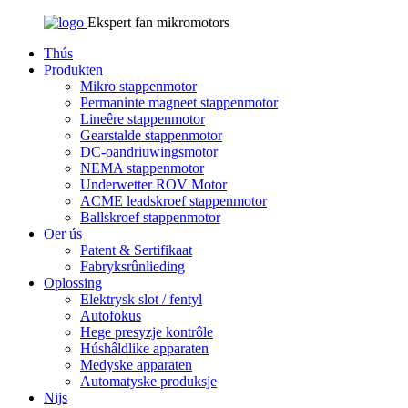
Ekspert fan mikromotors
Thús
Produkten
Mikro stappenmotor
Permaninte magneet stappenmotor
Lineêre stappenmotor
Gearstalde stappenmotor
DC-oandriuwingsmotor
NEMA stappenmotor
Underwetter ROV Motor
ACME leadskroef stappenmotor
Ballskroef stappenmotor
Oer ús
Patent & Sertifikaat
Fabryksrûnlieding
Oplossing
Elektrysk slot / fentyl
Autofokus
Hege presyzje kontrôle
Húshâldlike apparaten
Medyske apparaten
Automatyske produksje
Nijs