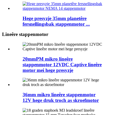
Hege presyzje 35mm planetêre
fersnellingsbak stappenmotor ...
Lineêre stappenmotor
20mmPM mikro lineêre
stappenmotor 12VDC Captive lineêre
motor mei hege presyzje
36mm mikro lineêre stappenmotor
12V hege druk troch as skroefmotor