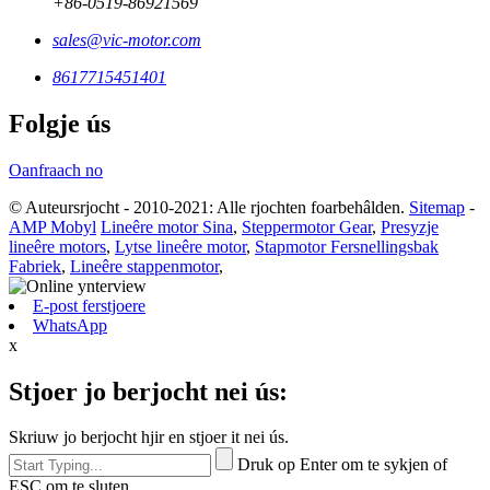
+86-0519-86921569
sales@vic-motor.com
8617715451401
Folgje ús
Oanfraach no
© Auteursrjocht - 2010-2021: Alle rjochten foarbehâlden.
Sitemap
-
AMP Mobyl
Lineêre motor Sina
,
Steppermotor Gear
,
Presyzje
lineêre motors
,
Lytse lineêre motor
,
Stapmotor Fersnellingsbak
Fabriek
,
Lineêre stappenmotor
,
E-post ferstjoere
WhatsApp
x
Stjoer jo berjocht nei ús:
Skriuw jo berjocht hjir en stjoer it nei ús.
Druk op Enter om te sykjen of
ESC om te sluten