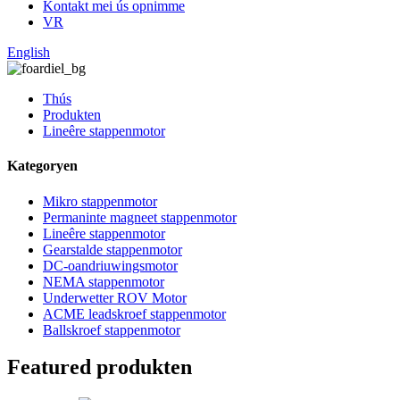
Kontakt mei ús opnimme
VR
English
Thús
Produkten
Lineêre stappenmotor
Kategoryen
Mikro stappenmotor
Permaninte magneet stappenmotor
Lineêre stappenmotor
Gearstalde stappenmotor
DC-oandriuwingsmotor
NEMA stappenmotor
Underwetter ROV Motor
ACME leadskroef stappenmotor
Ballskroef stappenmotor
Featured produkten