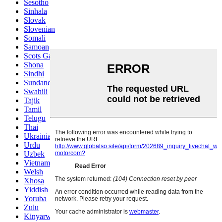
Sesotho
Sinhala
Slovak
Slovenian
Somali
Samoan
Scots Gaelic
Shona
Sindhi
Sundanese
Swahili
Tajik
Tamil
Telugu
Thai
Ukrainian
Urdu
Uzbek
Vietnamese
Welsh
Xhosa
Yiddish
Yoruba
Zulu
Kinyarwanda