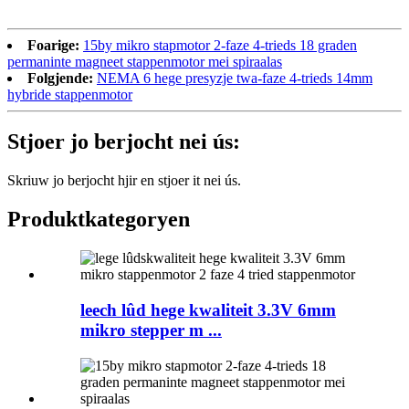
Foarige:
15by mikro stapmotor 2-faze 4-trieds 18 graden
permaninte magneet stappenmotor mei spiraalas
Folgjende:
NEMA 6 hege presyzje twa-faze 4-trieds 14mm
hybride stappenmotor
Stjoer jo berjocht nei ús:
Skriuw jo berjocht hjir en stjoer it nei ús.
Produktkategoryen
leech lûd hege kwaliteit 3.3V 6mm
mikro stepper m ...