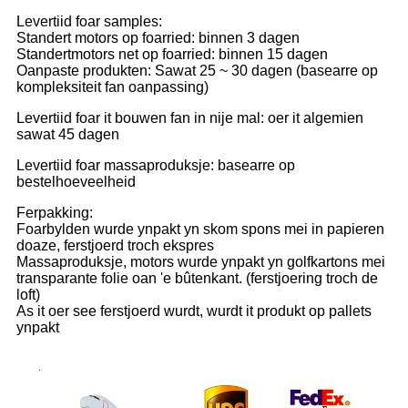
Levertiid foar samples:
Standert motors op foarried: binnen 3 dagen
Standertmotors net op foarried: binnen 15 dagen
Oanpaste produkten: Sawat 25 ~ 30 dagen (basearre op
kompleksiteit fan oanpassing)
Levertiid foar it bouwen fan in nije mal: oer it algemien
sawat 45 dagen
Levertiid foar massaproduksje: basearre op
bestelhoeveelheid
Ferpakking:
Foarbylden wurde ynpakt yn skom spons mei in papieren
doaze, ferstjoerd troch ekspres
Massaproduksje, motors wurde ynpakt yn golfkartons mei
transparante folie oan 'e bûtenkant. (ferstjoering troch de
loft)
As it oer see ferstjoerd wurdt, wurdt it produkt op pallets
ynpakt