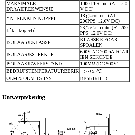
MAKSIMALE
1000 PPS min. (AT 12.0
DRAAIFREKWENSJE
V DC)
18 gf-cm min. (AT
YNTREKKEN KOPPEL
200PPS, 12.0V DC)
23,5 gf-cm min. (AT 200
Lûk it koppel út
PPS, 12,0V DC)
KLASSE E FOAR
ISOLAASJEKLASSE
SPOALEN
600V AC 300mA FOAR
ISOLAASJESTERKTE
IEN SEKONDE
ISOLAASJEWEERSTAND
100MΩ (DC 500V)
BEDRIJFSTEMPERATUURBERIK
-15~+55
℃
OEM & ODM-TSJINST
BESKIKBER
Untwerptekening