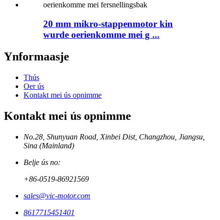
20 mm mikro-stappenmotor kin
wurde oerienkomme mei g ...
Ynformaasje
Thús
Oer ús
Kontakt mei ús opnimme
Kontakt mei ús opnimme
No.28, Shunyuan Road, Xinbei Dist, Changzhou, Jiangsu,
Sina (Mainland)
Belje ús no:
+86-0519-86921569
sales@vic-motor.com
8617715451401