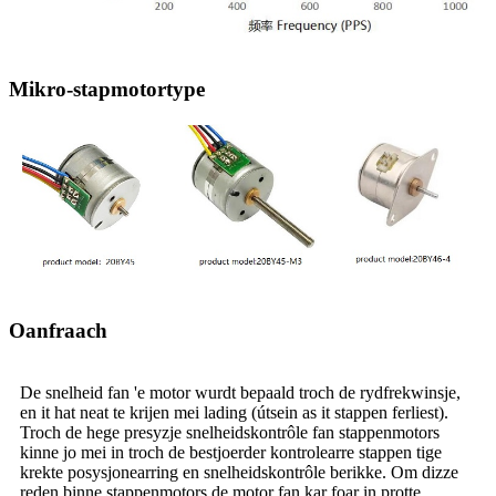
Mikro-stapmotortype
Oanfraach
De snelheid fan 'e motor wurdt bepaald troch de rydfrekwinsje,
en it hat neat te krijen mei lading (útsein as it stappen ferliest).
Troch de hege presyzje snelheidskontrôle fan stappenmotors
kinne jo mei in troch de bestjoerder kontrolearre stappen tige
krekte posysjonearring en snelheidskontrôle berikke. Om dizze
reden binne stappenmotors de motor fan kar foar in protte