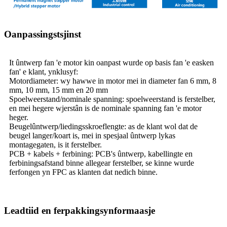
Oanpassingstsjinst
It ûntwerp fan 'e motor kin oanpast wurde op basis fan 'e easken
fan' e klant, ynklusyf:
Motordiameter: wy hawwe in motor mei in diameter fan 6 mm, 8
mm, 10 mm, 15 mm en 20 mm
Spoelweerstand/nominale spanning: spoelweerstand is ferstelber,
en mei hegere wjerstân is de nominale spanning fan 'e motor
heger.
Beugelûntwerp/liedingsskroeflengte: as de klant wol dat de
beugel langer/koart is, mei in spesjaal ûntwerp lykas
montagegaten, is it ferstelber.
PCB + kabels + ferbining: PCB's ûntwerp, kabellingte en
ferbiningsafstand binne allegear ferstelber, se kinne wurde
ferfongen yn FPC as klanten dat nedich binne.
Leadtiid en ferpakkingsynformaasje