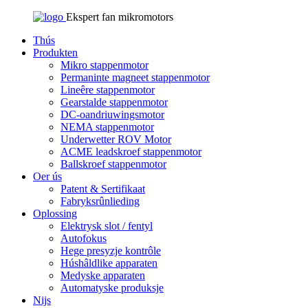
Ekspert fan mikromotors
Thús
Produkten
Mikro stappenmotor
Permaninte magneet stappenmotor
Lineêre stappenmotor
Gearstalde stappenmotor
DC-oandriuwingsmotor
NEMA stappenmotor
Underwetter ROV Motor
ACME leadskroef stappenmotor
Ballskroef stappenmotor
Oer ús
Patent & Sertifikaat
Fabryksrûnlieding
Oplossing
Elektrysk slot / fentyl
Autofokus
Hege presyzje kontrôle
Húshâldlike apparaten
Medyske apparaten
Automatyske produksje
Nijs