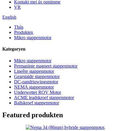
Kontakt mei ús opnimme
VR
English
Thús
Produkten
Mikro stappenmotor
Kategoryen
Mikro stappenmotor
Permaninte magneet stappenmotor
Lineêre stappenmotor
Gearstalde stappenmotor
DC-oandriuwingsmotor
NEMA stappenmotor
Underwetter ROV Motor
ACME leadskroef stappenmotor
Ballskroef stappenmotor
Featured produkten