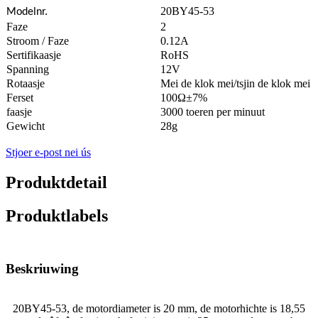
20BY45-53
Modelnr.
Faze
2
Stroom / Faze
0.12A
Sertifikaasje
RoHS
Spanning
12V
Rotaasje
Mei de klok mei/tsjin de klok mei
Ferset
100Ω±7%
faasje
3000 toeren per minuut
Gewicht
28g
Stjoer e-post nei ús
Produktdetail
Produktlabels
Beskriuwing
20BY45-53, de motordiameter is 20 mm, de motorhichte is 18,55