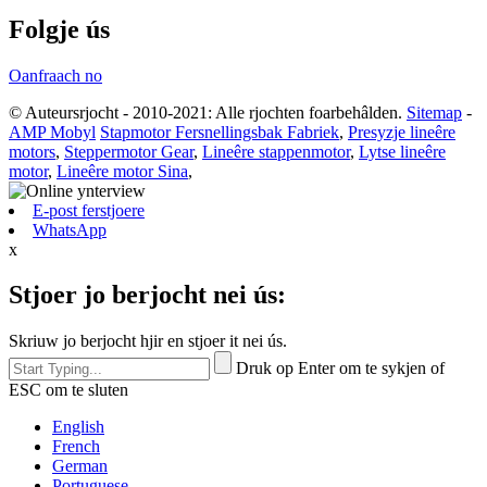
Folgje ús
Oanfraach no
© Auteursrjocht - 2010-2021: Alle rjochten foarbehâlden.
Sitemap
-
AMP Mobyl
Stapmotor Fersnellingsbak Fabriek
,
Presyzje lineêre
motors
,
Steppermotor Gear
,
Lineêre stappenmotor
,
Lytse lineêre
motor
,
Lineêre motor Sina
,
E-post ferstjoere
WhatsApp
x
Stjoer jo berjocht nei ús:
Skriuw jo berjocht hjir en stjoer it nei ús.
Druk op Enter om te sykjen of
ESC om te sluten
English
French
German
Portuguese