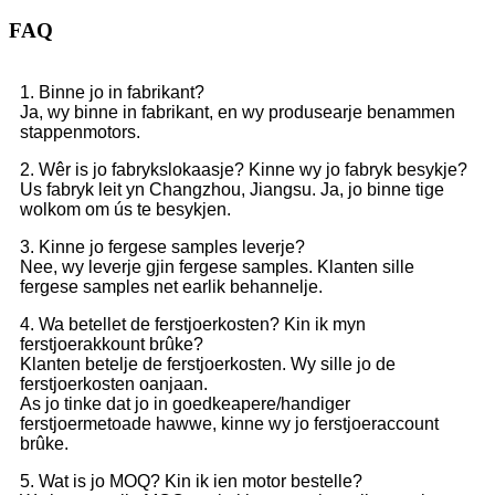
FAQ
1. Binne jo in fabrikant?
Ja, wy binne in fabrikant, en wy produsearje benammen
stappenmotors.
2. Wêr is jo fabrykslokaasje? Kinne wy ​​jo fabryk besykje?
Us fabryk leit yn Changzhou, Jiangsu. Ja, jo binne tige
wolkom om ús te besykjen.
3. Kinne jo fergese samples leverje?
Nee, wy leverje gjin fergese samples. Klanten sille
fergese samples net earlik behannelje.
4. Wa betellet de ferstjoerkosten? Kin ik myn
ferstjoerakkount brûke?
Klanten betelje de ferstjoerkosten. Wy sille jo de
ferstjoerkosten oanjaan.
As jo ​​tinke dat jo in goedkeapere/handiger
ferstjoermetoade hawwe, kinne wy ​​jo ferstjoeraccount
brûke.
5. Wat is jo MOQ? Kin ik ien motor bestelle?