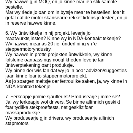
Wy hawwe gjin MOQ, en jo kinne mar ien stik sample
bestelle.
Mar wy riede jo oan om in bytsje mear te bestellen, foar it
gefal dat de motor skansearre rekket tidens jo testen, en jo
in reserve hawwe kinne.
6. Wy ûntwikkelje in nij projekt, leverje jo
maatwurktsjinsten? Kinne wy ​​in NDA-kontrakt tekenje?
Wy hawwe mear as 20 jier ûnderfining yn 'e
steppermotoryndustry.
Wy hawwe in protte projekten ûntwikkele, wy kinne
folsleine oanpassingsmooglikheden leverje fan
ûntwerptekening oant produksje.
Wy binne der wis fan dat wy jo in pear advizen/suggesties
jaan kinne foar jo stappenmotorprojekt.
As jo ​​soargen meitsje oer fertroulike saken, ja, wy kinne in
NDA-kontrakt tekenje.
7. Ferkeapje jimme sjauffeurs? Produsearje jimme se?
Ja, wy ferkeapje wol drivers. Se binne allinnich geskikt
foar tydlike stekproeftests, net geskikt foar
massaproduksje.
Wy produsearje gjin drivers, wy produsearje allinich
stapmotors