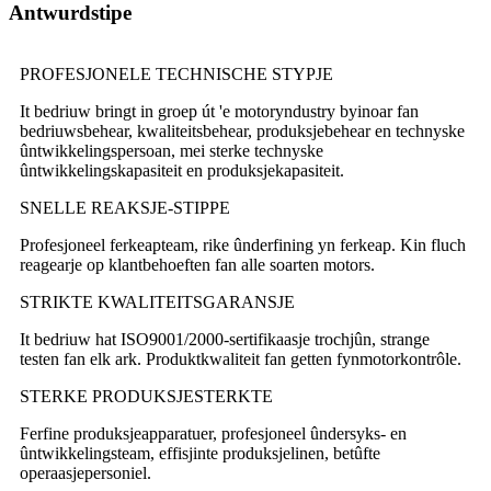
Antwurdstipe
PROFESJONELE TECHNISCHE STYPJE
It bedriuw bringt in groep út 'e motoryndustry byinoar fan
bedriuwsbehear, kwaliteitsbehear, produksjebehear en technyske
ûntwikkelingspersoan, mei sterke technyske
ûntwikkelingskapasiteit en produksjekapasiteit.
SNELLE REAKSJE-STIPPE
Profesjoneel ferkeapteam, rike ûnderfining yn ferkeap. Kin fluch
reagearje op klantbehoeften fan alle soarten motors.
STRIKTE KWALITEITSGARANSJE
It bedriuw hat ISO9001/2000-sertifikaasje trochjûn, strange
testen fan elk ark. Produktkwaliteit fan getten fynmotorkontrôle.
STERKE PRODUKSJESTERKTE
Ferfine produksjeapparatuer, profesjoneel ûndersyks- en
ûntwikkelingsteam, effisjinte produksjelinen, betûfte
operaasjepersoniel.