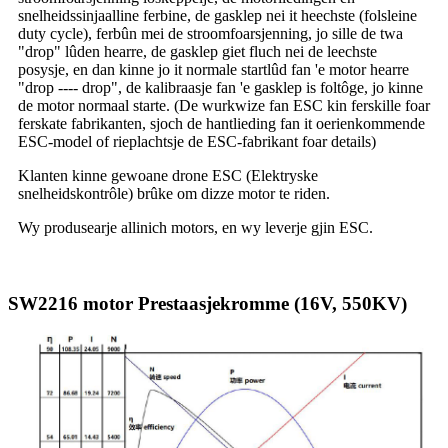
snelheidssinjaalline ferbine, de gasklep nei it heechste (folsleine
duty cycle), ferbûn mei de stroomfoarsjenning, jo sille de twa
"drop" lûden hearre, de gasklep giet fluch nei de leechste
posysje, en dan kinne jo it normale startlûd fan 'e motor hearre
"drop ---- drop", de kalibraasje fan 'e gasklep is foltôge, jo kinne
de motor normaal starte. (De wurkwize fan ESC kin ferskille foar
ferskate fabrikanten, sjoch de hantlieding fan it oerienkommende
ESC-model of rieplachtsje de ESC-fabrikant foar details)
Klanten kinne gewoane drone ESC (Elektryske
snelheidskontrôle) brûke om dizze motor te riden.
Wy produsearje allinich motors, en wy leverje gjin ESC.
SW2216 motor Prestaasjekromme (16V, 550KV)