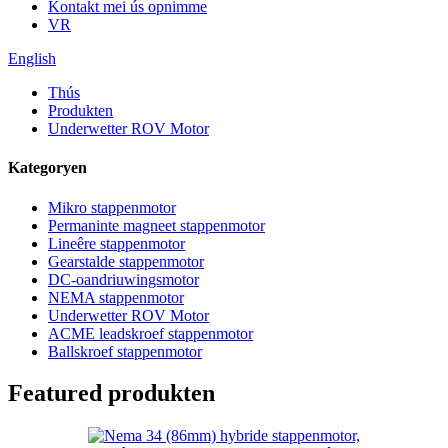
Kontakt mei ús opnimme
VR
English
Thús
Produkten
Underwetter ROV Motor
Kategoryen
Mikro stappenmotor
Permaninte magneet stappenmotor
Lineêre stappenmotor
Gearstalde stappenmotor
DC-oandriuwingsmotor
NEMA stappenmotor
Underwetter ROV Motor
ACME leadskroef stappenmotor
Ballskroef stappenmotor
Featured produkten