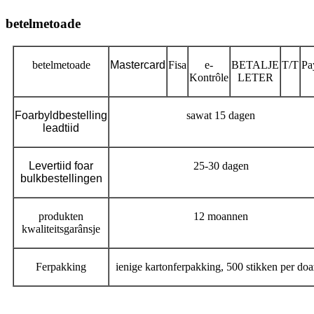
betelmetoade
betelmetoade
Mastercard
Fisa
e-
BETALJE
T/T
Pa
Kontrôle
LETER
Foarbyldbestelling
sawat 15 dagen
leadtiid
Levertiid foar
25-30 dagen
bulkbestellingen
produkten
12 moannen
kwaliteitsgarânsje
Ferpakking
ienige kartonferpakking, 500 stikken per doa