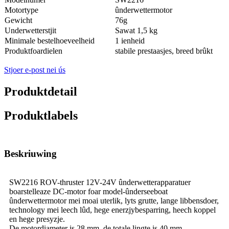
Motortype
ûnderwettermotor
Gewicht
76g
Underwetterstjit
Sawat 1,5 kg
Minimale bestelhoeveelheid
1 ienheid
Produktfoardielen
stabile prestaasjes, breed brûkt
Stjoer e-post nei ús
Produktdetail
Produktlabels
Beskriuwing
SW2216 ROV-thruster 12V-24V ûnderwetterapparatuer
boarstelleaze DC-motor foar model-ûnderseeboat
ûnderwettermotor mei moai uterlik, lyts grutte, lange libbensdoer,
technology mei leech lûd, hege enerzjybesparring, heech koppel
en hege presyzje.
De motordiameter is 28 mm, de totale lingte is 40 mm.