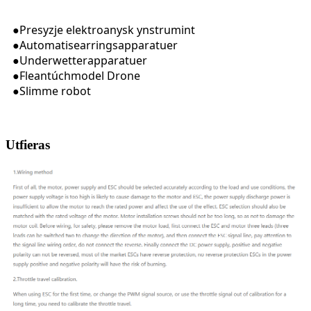
Presyzje elektroanysk ynstrumint
●
Automatisearringsapparatuer
●
Underwetterapparatuer
●
Fleantúchmodel Drone
●
Slimme robot
●
Utfieras