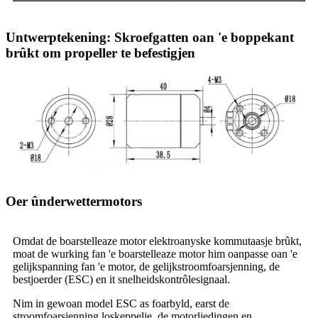
Untwerptekening: Skroefgatten oan 'e boppekant
brûkt om propeller te befestigjen
Oer ûnderwettermotors
Omdat de boarstelleaze motor elektroanyske kommutaasje brûkt,
moat de wurking fan 'e boarstelleaze motor him oanpasse oan 'e
gelijkspanning fan 'e motor, de gelijkstroomfoarsjenning, de
bestjoerder (ESC) en it snelheidskontrôlesignaal.
Nim in gewoan model ESC as foarbyld, earst de
stroomfoarsjenning loskeppelje, de motorliedingen en