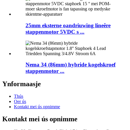
25mm eksterne oandriuwing lineêre
stappenmotor 5VDC s ...
Nema 34 (86mm) hybride kogelskroef
stappenmotor ...
Ynformaasje
Thús
Oer ús
Kontakt mei ús opnimme
Kontakt mei ús opnimme