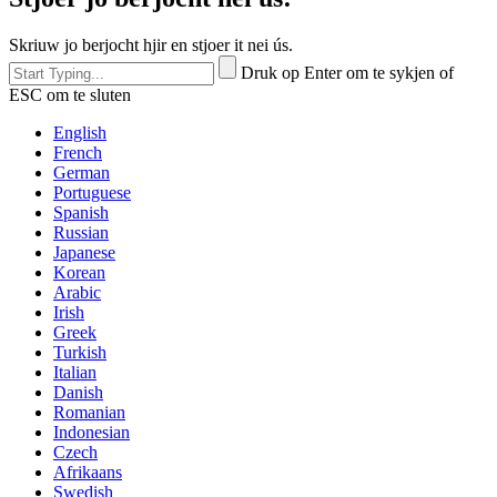
Skriuw jo berjocht hjir en stjoer it nei ús.
Druk op Enter om te sykjen of
ESC om te sluten
English
French
German
Portuguese
Spanish
Russian
Japanese
Korean
Arabic
Irish
Greek
Turkish
Italian
Danish
Romanian
Indonesian
Czech
Afrikaans
Swedish