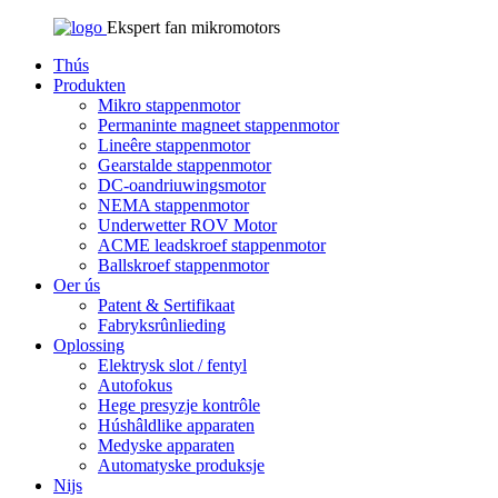
Ekspert fan mikromotors
Thús
Produkten
Mikro stappenmotor
Permaninte magneet stappenmotor
Lineêre stappenmotor
Gearstalde stappenmotor
DC-oandriuwingsmotor
NEMA stappenmotor
Underwetter ROV Motor
ACME leadskroef stappenmotor
Ballskroef stappenmotor
Oer ús
Patent & Sertifikaat
Fabryksrûnlieding
Oplossing
Elektrysk slot / fentyl
Autofokus
Hege presyzje kontrôle
Húshâldlike apparaten
Medyske apparaten
Automatyske produksje
Nijs