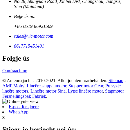
No.28, Shunyuan Road, Xinbei Dist, Changzhou, Jiangsu,
Sina (Mainland)
Belje ús no:
+86-0519-86921569
sales@vic-motor.com
8617715451401
Folgje ús
Oanfraach no
© Auteursrjocht - 2010-2021: Alle rjochten foarbehâlden.
Sitemap
-
AMP Mobyl
Lineêre stappenmotor
,
Steppermotor Gear
,
Presyzje
lineêre motors
,
Lineêre motor Sina
,
Lytse lineêre motor
,
Stapmotor
Fersnellingsbak Fabriek
,
E-post ferstjoere
WhatsApp
x
Stjoer jo berjocht nei ús: