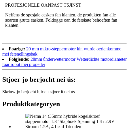
PROFESJONELE OANPAST TSJINST
Neffens de spesjale easken fan klanten, de produkten fan alle
soarten grutte easken. Foldogge oan de ferskate behoeften fan
klanten.
Foarige:
20 mm mikro-steppermotor kin wurde oerienkomme
mei fersnellingsbak
Folgjende:
28mm ûnderwettermotor Wetterdichte motordiameter
foar robot mei propeller
Stjoer jo berjocht nei ús:
Skriuw jo berjocht hjir en stjoer it nei ús.
Produktkategoryen