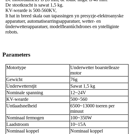
De stootkracht is sawat 1,5 kg.
KV-wearde is 500-560KV,
It hat in breed skala oan tapassingen yn presyzje-elektroanyske
apparatuer, automatisearringsapparatuer, wetter- en
ûnderwetterapparatuer, modelfleantúchdrones en yntelliginte
robots.
Parameters
Motortype
Underwetter boarstelleaze
motor
Gewicht
76g
Underwetterstjit
Sawat 1,5 kg
Nominale spanning
12~24V
KV-wearde
500~560
Untlaadsnelheid
6500~13000 toeren per
minuut
Nominaal fermogen
100~350W
Laadstroom
10~15A
Nominaal koppel
Nominaal koppel