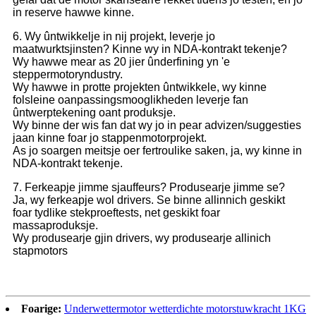
in reserve hawwe kinne.
6. Wy ûntwikkelje in nij projekt, leverje jo
maatwurktsjinsten? Kinne wy ​​in NDA-kontrakt tekenje?
Wy hawwe mear as 20 jier ûnderfining yn 'e
steppermotoryndustry.
Wy hawwe in protte projekten ûntwikkele, wy kinne
folsleine oanpassingsmooglikheden leverje fan
ûntwerptekening oant produksje.
Wy binne der wis fan dat wy jo in pear advizen/suggesties
jaan kinne foar jo stappenmotorprojekt.
As jo ​​soargen meitsje oer fertroulike saken, ja, wy kinne in
NDA-kontrakt tekenje.
7. Ferkeapje jimme sjauffeurs? Produsearje jimme se?
Ja, wy ferkeapje wol drivers. Se binne allinnich geskikt
foar tydlike stekproeftests, net geskikt foar
massaproduksje.
Wy produsearje gjin drivers, wy produsearje allinich
stapmotors
Foarige:
Underwettermotor wetterdichte motorstuwkracht 1KG