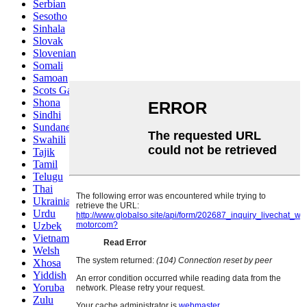
Serbian
Sesotho
Sinhala
Slovak
Slovenian
Somali
Samoan
Scots Gaelic
Shona
Sindhi
Sundanese
Swahili
Tajik
Tamil
Telugu
Thai
Ukrainian
Urdu
Uzbek
Vietnamese
Welsh
Xhosa
Yiddish
Yoruba
Zulu