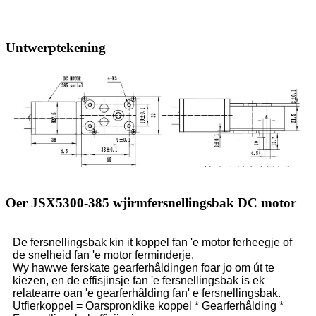
Untwerptekening
Oer JSX5300-385 wjirmfersnellingsbak DC motor
De fersnellingsbak kin it koppel fan 'e motor ferheegje of
de snelheid fan 'e motor ferminderje.
Wy hawwe ferskate gearferhâldingen foar jo om út te
kiezen, en de effisjinsje fan 'e fersnellingsbak is ek
relatearre oan 'e gearferhâlding fan' e fersnellingsbak.
Utfierkoppel = Oarspronklike koppel * Gearferhâlding *