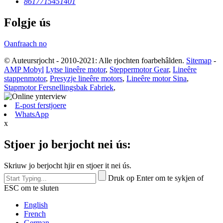
8617715451401
Folgje ús
Oanfraach no
© Auteursrjocht - 2010-2021: Alle rjochten foarbehâlden.
Sitemap
-
AMP Mobyl
Lytse lineêre motor
,
Steppermotor Gear
,
Lineêre
stappenmotor
,
Presyzje lineêre motors
,
Lineêre motor Sina
,
Stapmotor Fersnellingsbak Fabriek
,
E-post ferstjoere
WhatsApp
x
Stjoer jo berjocht nei ús:
Skriuw jo berjocht hjir en stjoer it nei ús.
Druk op Enter om te sykjen of
ESC om te sluten
English
French
German