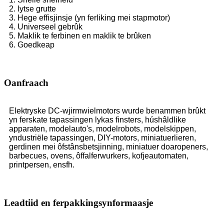
2. lytse grutte
3. Hege effisjinsje (yn ferliking mei stapmotor)
4. Universeel gebrûk
5. Maklik te ferbinen en maklik te brûken
6. Goedkeap
Oanfraach
Elektryske DC-wjirmwielmotors wurde benammen brûkt
yn ferskate tapassingen lykas finsters, húshâldlike
apparaten, modelauto's, modelrobots, modelskippen,
yndustriële tapassingen, DIY-motors, miniatuerlieren,
gerdinen mei ôfstânsbetsjinning, miniatuer doaropeners,
barbecues, ovens, ôffalferwurkers, kofjeautomaten,
printpersen, ensfh.
Leadtiid en ferpakkingsynformaasje