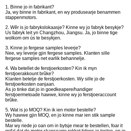
1. Binne jo in fabrikant?
Ja, wy binne in fabrikant, en wy produsearje benammen
stappenmotors.
2. Wêr is jo fabrykslokaasje? Kinne wy ​​jo fabryk besykje?
Us fabryk leit yn Changzhou, Jiangsu. Ja, jo binne tige
wolkom om ús te besykjen.
3. Kinne jo fergese samples leverje?
Nee, wy leverje gjin fergese samples. Klanten sille
fergese samples net earlik behannelje.
4. Wa betellet de ferstjoerkosten? Kin ik myn
ferstjoerakkount brûke?
Klanten betelje de ferstjoerkosten. Wy sille jo de
ferstjoerkosten oanjaan.
As jo ​​tinke dat jo in goedkeapere/handiger
ferstjoermetoade hawwe, kinne wy ​​jo ferstjoeraccount
brûke.
5. Wat is jo MOQ? Kin ik ien motor bestelle?
Wy hawwe gjin MOQ, en jo kinne mar ien stik sample
bestelle.
Mar wy riede jo oan om in bytsje mear te bestellen, foar it
gefal dat de motor skansearre rekket tidens jo testen, en jo