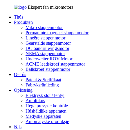
Ekspert fan mikromotors
Thús
Produkten
Mikro stappenmotor
Permaninte magneet stappenmotor
Lineêre stappenmotor
Gearstalde stappenmotor
DC-oandriuwingsmotor
NEMA stappenmotor
Underwetter ROV Motor
ACME leadskroef stappenmotor
Ballskroef stappenmotor
Oer ús
Patent & Sertifikaat
Fabryksrûnlieding
Oplossing
Elektrysk slot / fentyl
Autofokus
Hege presyzje kontrôle
Húshâldlike apparaten
Medyske apparaten
Automatyske produksje
Nijs