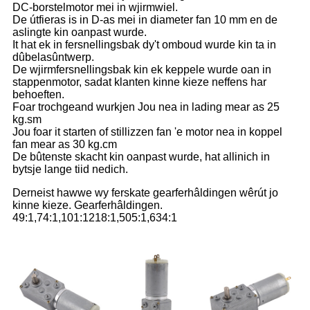
DC-borstelmotor mei in wjirmwiel.
De útfieras is in D-as mei in diameter fan 10 mm en de
aslingte kin oanpast wurde.
It hat ek in fersnellingsbak dy't omboud wurde kin ta in
dûbelasûntwerp.
De wjirmfersnellingsbak kin ek keppele wurde oan in
stappenmotor, sadat klanten kinne kieze neffens har
behoeften.
Foar trochgeand wurkjen Jou nea in lading mear as 25
kg.sm
Jou foar it starten of stillizzen fan 'e motor nea in koppel
fan mear as 30 kg.cm
De bûtenste skacht kin oanpast wurde, hat allinich in
bytsje lange tiid nedich.
Derneist hawwe wy ferskate gearferhâldingen wêrút jo
kinne kieze. Gearferhâldingen.
49:1,74:1,101:1218:1,505:1,634:1