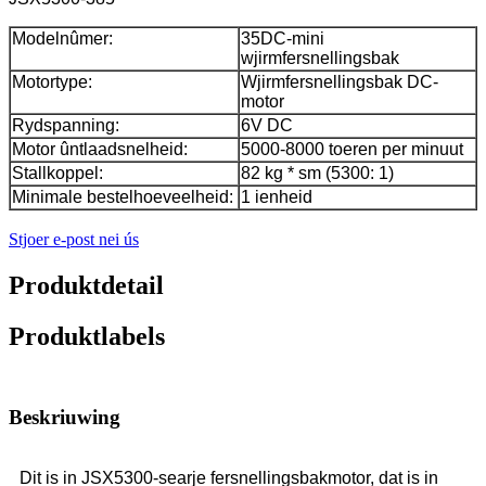
Modelnûmer:
35DC-mini
wjirmfersnellingsbak
Motortype:
Wjirmfersnellingsbak DC-
motor
Rydspanning:
6V DC
Motor ûntlaadsnelheid:
5000-8000 toeren per minuut
Stallkoppel:
82 kg * sm (5300: 1)
Minimale bestelhoeveelheid:
1 ienheid
Stjoer e-post nei ús
Produktdetail
Produktlabels
Beskriuwing
Dit is in JSX5300-searje fersnellingsbakmotor, dat is in