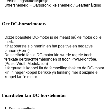
Fersnellingsbakeffisjinsje
Utfiersnelheid = Oarspronklike snelheid / Gearferhâlding
Oer DC-borstelmotors
Dizze boarstele DC-motor is de meast brûkte motor op 'e
merk.
It hat boarstels binnenin en hat positive en negative
pinnen (+ en -).
De snelheid fan 'e DC-motor kin wurde regele troch
ferskate oerdrachtferhâldingen of troch PWM-kontrôle.
(Pulse Width Modulation)
It fergruttet it koppel fia de fersnellingsbak en de DC-motor
kin in heger koppel berikke yn ferliking mei it orizjinele
koppel fan 'e motor.
Foardielen fan DC-borstelmotor
1. Snelle snelheid