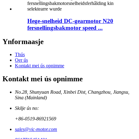
Hege-snelheid DC-gearmotor N20
fersnellingsbakmotor speed ...
Ynformaasje
Thús
Oer ús
Kontakt mei ús opnimme
Kontakt mei ús opnimme
No.28, Shunyuan Road, Xinbei Dist, Changzhou, Jiangsu,
Sina (Mainland)
Skilje ús no:
+86-0519-86921569
sales@vic-motor.com