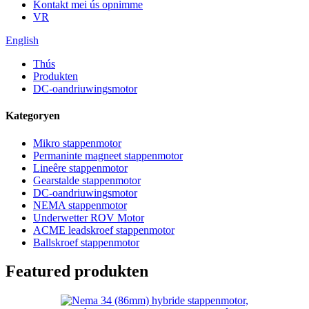
Kontakt mei ús opnimme
VR
English
Thús
Produkten
DC-oandriuwingsmotor
Kategoryen
Mikro stappenmotor
Permaninte magneet stappenmotor
Lineêre stappenmotor
Gearstalde stappenmotor
DC-oandriuwingsmotor
NEMA stappenmotor
Underwetter ROV Motor
ACME leadskroef stappenmotor
Ballskroef stappenmotor
Featured produkten