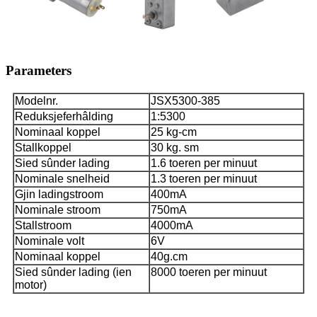
Parameters
Modelnr.
JSX5300-385
Reduksjeferhâlding
1:5300
Nominaal koppel
25 kg-cm
Stallkoppel
30 kg. sm
Sied sûnder lading
1.6 toeren per minuut
Nominale snelheid
1.3 toeren per minuut
Gjin ladingstroom
400mA
Nominale stroom
750mA
Stallstroom
4000mA
Nominale volt
6V
Nominaal koppel
40g.cm
Sied sûnder lading (ien
8000 toeren per minuut
motor)