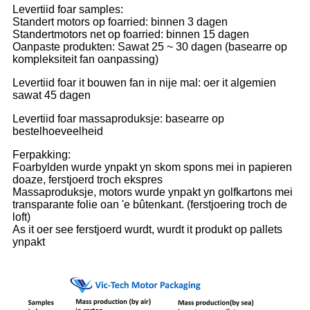
Levertiid foar samples:
Standert motors op foarried: binnen 3 dagen
Standertmotors net op foarried: binnen 15 dagen
Oanpaste produkten: Sawat 25 ~ 30 dagen (basearre op
kompleksiteit fan oanpassing)
Levertiid foar it bouwen fan in nije mal: oer it algemien
sawat 45 dagen
Levertiid foar massaproduksje: basearre op
bestelhoeveelheid
Ferpakking:
Foarbylden wurde ynpakt yn skom spons mei in papieren
doaze, ferstjoerd troch ekspres
Massaproduksje, motors wurde ynpakt yn golfkartons mei
transparante folie oan 'e bûtenkant. (ferstjoering troch de
loft)
As it oer see ferstjoerd wurdt, wurdt it produkt op pallets
ynpakt