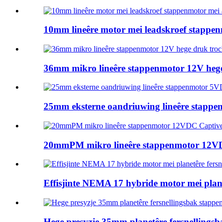
10mm lineêre motor mei leadskroef stappenm
36mm mikro lineêre stappenmotor 12V hege 
25mm eksterne oandriuwing lineêre stappen
20mmPM mikro lineêre stappenmotor 12VDC
Effisjinte NEMA 17 hybride motor mei plane
Hege presyzje 35mm planetêre fersnellingsb