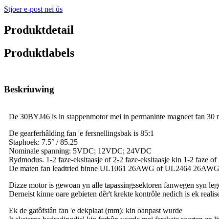
Stjoer e-post nei ús
Produktdetail
Produktlabels
Beskriuwing
De 30BYJ46 is in stappenmotor mei in permaninte magneet fan 30 m
De gearferhâlding fan 'e fersnellingsbak is 85:1
Staphoek: 7.5° / 85.25
Nominale spanning: 5VDC; 12VDC; 24VDC
Rydmodus. 1-2 faze-eksitaasje of 2-2 faze-eksitaasje kin 1-2 faze of
De maten fan leadtried binne UL1061 26AWG of UL2464 26AWG f
Dizze motor is gewoan yn alle tapassingssektoren fanwegen syn lege p
Derneist kinne oare gebieten dêr't krekte kontrôle nedich is ek real
Ek de gatôfstân fan 'e dekplaat (mm): kin oanpast wurde