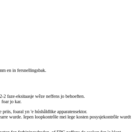
m en in fersnellingsbak.
 2-2 faze-eksitaasje wêze neffens jo behoeften.
oar jo kar.
riis, foaral yn 'e húshâldlike apparatensektor.
isearre wurde. Iepen loopkontrôle mei lege kosten posysjekontrôle wurdt 