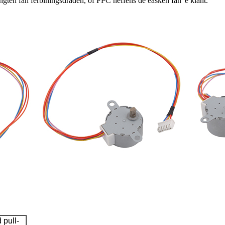
ingten fan ferbiningsdraden, of FPC neffens de easken fan 'e klant.
 pull-