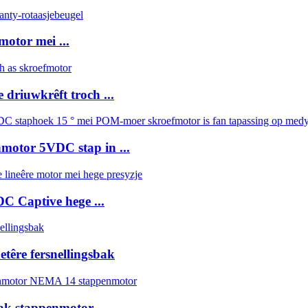
otor mei ...
driuwkrêft troch ...
motor 5VDC stap in ...
 Captive hege ...
têre fersnellingsbak
ak stappenmotor ...