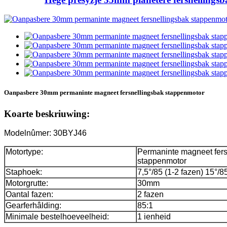
Oanpasbere 30mm permaninte magneet fersnellingsbak stappenmotor
Koarte beskriuwing:
Modelnûmer: 30BYJ46
Motortype:
Permaninte magneet fers
stappenmotor
Staphoek:
7,5°/85 (1-2 fazen) 15°/8
Motorgrutte:
30mm
Oantal fazen:
2 fazen
Gearferhâlding:
85:1
Minimale bestelhoeveelheid:
1 ienheid