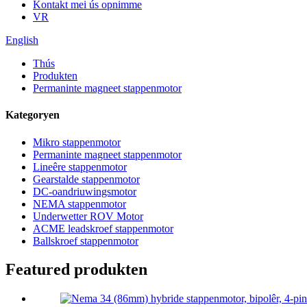
Kontakt mei ús opnimme
VR
English
Thús
Produkten
Permaninte magneet stappenmotor
Kategoryen
Mikro stappenmotor
Permaninte magneet stappenmotor
Lineêre stappenmotor
Gearstalde stappenmotor
DC-oandriuwingsmotor
NEMA stappenmotor
Underwetter ROV Motor
ACME leadskroef stappenmotor
Ballskroef stappenmotor
Featured produkten