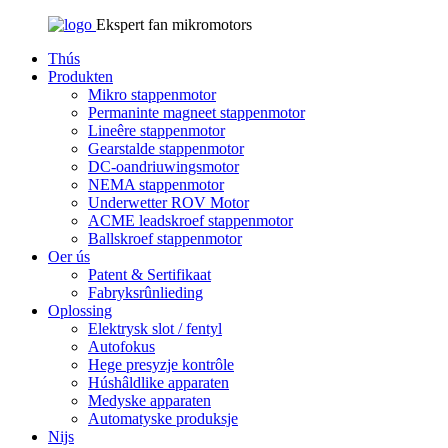
Ekspert fan mikromotors
Thús
Produkten
Mikro stappenmotor
Permaninte magneet stappenmotor
Lineêre stappenmotor
Gearstalde stappenmotor
DC-oandriuwingsmotor
NEMA stappenmotor
Underwetter ROV Motor
ACME leadskroef stappenmotor
Ballskroef stappenmotor
Oer ús
Patent & Sertifikaat
Fabryksrûnlieding
Oplossing
Elektrysk slot / fentyl
Autofokus
Hege presyzje kontrôle
Húshâldlike apparaten
Medyske apparaten
Automatyske produksje
Nijs