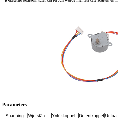
It eksterne bedradingdiel kin ferbûn wurde mei ferskate soarten en l
Parameters
Spanning
Wjerstân
Ynlûkkoppel
Detentkoppel
Unload