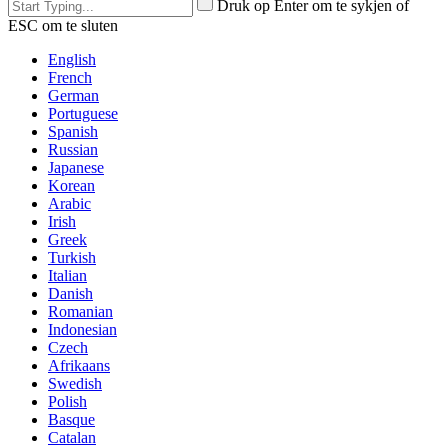
Druk op Enter om te sykjen of
ESC om te sluten
English
French
German
Portuguese
Spanish
Russian
Japanese
Korean
Arabic
Irish
Greek
Turkish
Italian
Danish
Romanian
Indonesian
Czech
Afrikaans
Swedish
Polish
Basque
Catalan