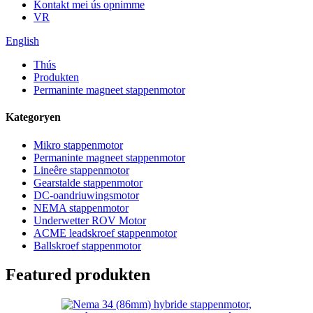
Kontakt mei ús opnimme
VR
English
Thús
Produkten
Permaninte magneet stappenmotor
Kategoryen
Mikro stappenmotor
Permaninte magneet stappenmotor
Lineêre stappenmotor
Gearstalde stappenmotor
DC-oandriuwingsmotor
NEMA stappenmotor
Underwetter ROV Motor
ACME leadskroef stappenmotor
Ballskroef stappenmotor
Featured produkten