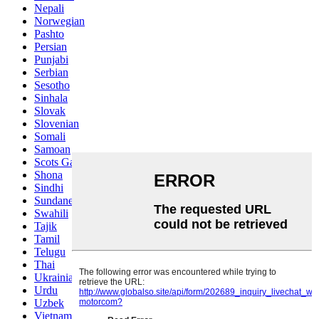
Nepali
Norwegian
Pashto
Persian
Punjabi
Serbian
Sesotho
Sinhala
Slovak
Slovenian
Somali
Samoan
Scots Gaelic
Shona
Sindhi
Sundanese
Swahili
Tajik
Tamil
Telugu
Thai
Ukrainian
Urdu
Uzbek
Vietnamese