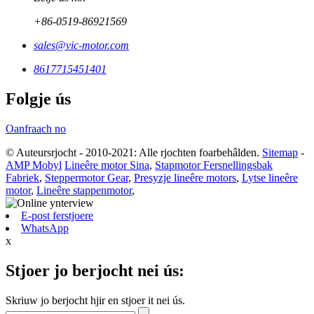
+86-0519-86921569
sales@vic-motor.com
8617715451401
Folgje ús
Oanfraach no
© Auteursrjocht - 2010-2021: Alle rjochten foarbehâlden.
Sitemap
-
AMP Mobyl
Lineêre motor Sina
,
Stapmotor Fersnellingsbak
Fabriek
,
Steppermotor Gear
,
Presyzje lineêre motors
,
Lytse lineêre
motor
,
Lineêre stappenmotor
,
E-post ferstjoere
WhatsApp
x
Stjoer jo berjocht nei ús:
Skriuw jo berjocht hjir en stjoer it nei ús.