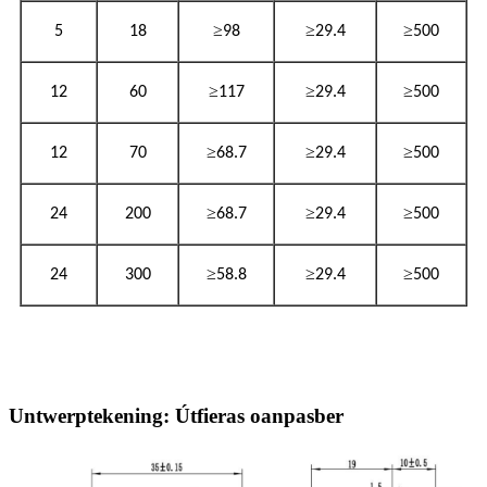
≥
≥
≥
5
18
98
29.4
500
≥
≥
≥
12
60
117
29.4
500
≥
≥
≥
12
70
68.7
29.4
500
≥
≥
≥
24
200
68.7
29.4
500
≥
≥
≥
24
300
58.8
29.4
500
Untwerptekening: Útfieras oanpasber