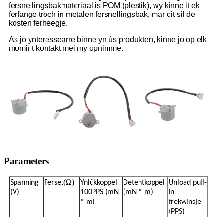
fersnellingsbakmateriaal is POM (plestik), wy kinne it ek
ferfange troch in metalen fersnellingsbak, mar dit sil de
kosten ferheegje.
As jo ​​ynteressearre binne yn ús produkten, kinne jo op elk
momint kontakt mei my opnimme.
Parameters
(Ω)
Spanning
Ferset
Ynlûkkoppel
Detentkoppel
Unload pull-
(V)
100PPS (mN
(mN * m)
in
* m)
frekwinsje
(PPS)