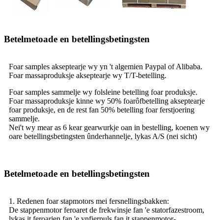
Betelmetoade en betellingsbetingsten
Foar samples akseptearje wy yn 't algemien Paypal of Alibaba.
Foar massaproduksje akseptearje wy T/T-betelling.
Foar samples sammelje wy folsleine betelling foar produksje.
Foar massaproduksje kinne wy ​​50% foarôfbetelling akseptearje
foar produksje, en de rest fan 50% betelling foar ferstjoering
sammelje.
Nei't wy mear as 6 kear gearwurkje oan in bestelling, koenen wy
oare betellingsbetingsten ûnderhannelje, lykas A/S (nei sicht)
Betelmetoade en betellingsbetingsten
1. Redenen foar stapmotors mei fersnellingsbakken:
De stappenmotor feroaret de frekwinsje fan 'e statorfazestroom,
lykas it feroarjen fan 'e ynfierpuls fan it stappenmotor-