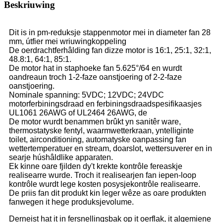
Beskriuwing
Dit is in pm-reduksje stappenmotor mei in diameter fan 28
mm, útfier mei wriuwingkoppeling
De oerdrachtferhâlding fan dizze motor is 16:1, 25:1, 32:1,
48.8:1, 64:1, 85:1.
De motor hat in staphoeke fan 5.625°/64 en wurdt
oandreaun troch 1-2-faze oanstjoering of 2-2-faze
oanstjoering.
Nominale spanning: 5VDC; 12VDC; 24VDC
motorferbiningsdraad en ferbiningsdraadspesifikaasjes
UL1061 26AWG of UL2464 26AWG, de
De motor wurdt benammen brûkt yn sanitêr ware,
thermostatyske fentyl, waarmwetterkraan, yntelliginte
toilet, airconditioning, automatyske oanpassing fan
wettertemperatuer en stream, doarslot, wettersuverer en in
searje húshâldlike apparaten.
Ek kinne oare fjilden dy't krekte kontrôle fereaskje
realisearre wurde. Troch it realisearjen fan iepen-loop
kontrôle wurdt lege kosten posysjekontrôle realisearre.
De priis fan dit produkt kin leger wêze as oare produkten
fanwegen it hege produksjevolume.
Derneist hat it in fersnellingsbak op it oerflak, it algemiene