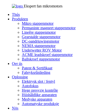
Ekspert fan mikromotors
Thús
Produkten
Mikro stappenmotor
Permaninte magneet stappenmotor
Lineêre stappenmotor
Gearstalde stappenmotor
DC-oandriuwingsmotor
NEMA stappenmotor
Underwetter ROV Motor
ACME leadskroef stappenmotor
Ballskroef stappenmotor
Oer ús
Patent & Sertifikaat
Fabryksrûnlieding
Oplossing
Elektrysk slot / fentyl
Autofokus
Hege presyzje kontrôle
Húshâldlike apparaten
Medyske apparaten
Automatyske produksje
Nijs