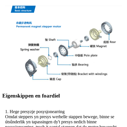
Eigenskippen en foardiel
1. Hege presyzje posysjonearring
Omdat steppers yn presys werhelle stappen bewege, binne se
útsûnderlik yn tapassingen dy't presys nedich binne
posysjonearring, troch it oantal stappen dat de motor beweecht