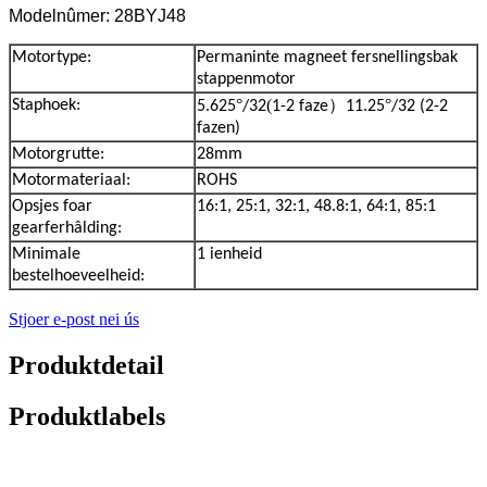
Modelnûmer: 28BYJ48
Motortype:
Permaninte magneet fersnellingsbak
stappenmotor
°
(
）
°
Staphoek:
5.625
/32
1-2 faze
11.25
/32 (2-2
fazen)
Motorgrutte:
28mm
Motormateriaal:
ROHS
Opsjes foar
16:1, 25:1, 32:1, 48.8:1, 64:1, 85:1
gearferhâlding:
Minimale
1 ienheid
bestelhoeveelheid:
Stjoer e-post nei ús
Produktdetail
Produktlabels