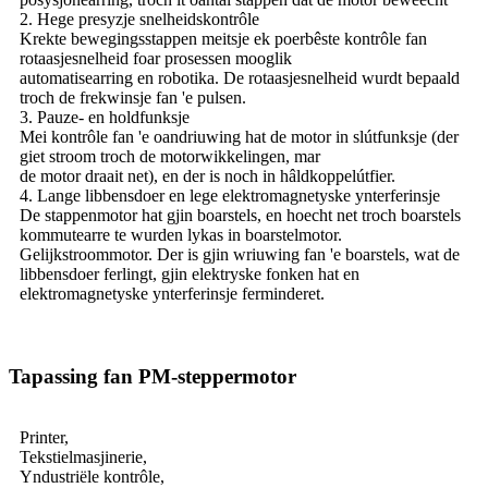
2. Hege presyzje snelheidskontrôle
Krekte bewegingsstappen meitsje ek poerbêste kontrôle fan
rotaasjesnelheid foar prosessen mooglik
automatisearring en robotika. De rotaasjesnelheid wurdt bepaald
troch de frekwinsje fan 'e pulsen.
3. Pauze- en holdfunksje
Mei kontrôle fan 'e oandriuwing hat de motor in slútfunksje (der
giet stroom troch de motorwikkelingen, mar
de motor draait net), en der is noch in hâldkoppelútfier.
4. Lange libbensdoer en lege elektromagnetyske ynterferinsje
De stappenmotor hat gjin boarstels, en hoecht net troch boarstels
kommutearre te wurden lykas in boarstelmotor.
Gelijkstroommotor. Der is gjin wriuwing fan 'e boarstels, wat de
libbensdoer ferlingt, gjin elektryske fonken hat en
elektromagnetyske ynterferinsje ferminderet.
Tapassing fan PM-steppermotor
Printer,
Tekstielmasjinerie,
Yndustriële kontrôle,