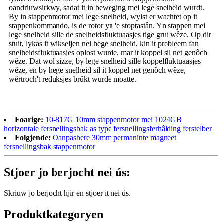
oandriuwsirkwy, sadat it in beweging mei lege snelheid wurdt.
By in stappenmotor mei lege snelheid, wylst er wachtet op it
stappenkommando, is de rotor yn 'e stoptastân. Yn stappen mei
lege snelheid sille de snelheidsfluktuaasjes tige grut wêze. Op dit
stuit, lykas it wikseljen nei hege snelheid, kin it probleem fan
snelheidsfluktuaasjes oplost wurde, mar it koppel sil net genôch
wêze. Dat wol sizze, by lege snelheid sille koppelfluktuaasjes
wêze, en by hege snelheid sil it koppel net genôch wêze,
wêrtroch't reduksjes brûkt wurde moatte.
Foarige:
10-817G 10mm stappenmotor mei 1024GB
horizontale fersnellingsbak as type fersnellingsferhâlding ferstelber
Folgjende:
Oanpasbere 30mm permaninte magneet
fersnellingsbak stappenmotor
Stjoer jo berjocht nei ús:
Skriuw jo berjocht hjir en stjoer it nei ús.
Produktkategoryen