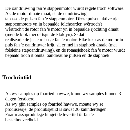
De oandriuwing fan 'e stappenmotor wurdt regele troch software.
As de motor draaie moat, sil de oandriuwing
tapasse de pulsen fan 'e stappenmotor. Dizze pulsen aktivearje
stappenmotors yn in bepaalde folchoarder, wêrtroch't
wêrtroch't de rotor fan 'e motor yn in bepaalde rjochting draait
(mei de klok mei of tsjin de klok yn). Sadat
realisearje de juste rotaasje fan 'e motor. Elke kear as de motor in
puls fan 'e oandriuwer krijt, sil er mei in staphoek draaie (mei
folsleine stapoandriuwing), en de rotaasjehoek fan 'e motor wurdt
bepaald troch it oantal oandreaune pulsen en de staphoek.
Trochrintiid
As wy samples op foarried hawwe, kinne wy ​​samples binnen 3
dagen ferstjoere.
As wy gjin samples op foarried hawwe, moatte wy se
produsearje, de produksjetiid is sawat 20 kalinderdagen.
Foar massaproduksje hinget de levertiid ôf fan 'e
bestelhoeveelheid.