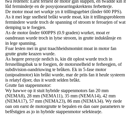
twa redenen: Earst ferliest de motor gjin stappen, en twadde kin it
lûd ferminderje en de posysjonearringskrektens ferbetterje.
De motor moat net wurkje yn it trillingsgebiet (ûnder 600 PPS).
As it mei lege snelheid brûkt wurde moat, kin it trillingsprobleem
fermindere wurde troch de spanning of stroom te feroarjen of wat
demping ta te foegjen.
As de motor ûnder 600PPS (0.9 graden) wurket, moat er
oandreaun wurde troch in lytse stroom, in grutte induktânsje en
in lege spanning.
Foar lesten mei in grut traachheidsmomint moat in motor fan
grutte grutte keazen wurde.
As hegere presyzje nedich is, kin dit oplost wurde troch in
fersnellingsbak ta te foegjen, de motorsnelheid te ferheegjen, of
subdivision-oandriuwing te brûken. Ek in 5-fase motor
(unipoalmotor) kin brûkt wurde, mar de priis fan it heule systeem
is relatyf djoer, dus it wurdt selden brûkt.
Grutte fan stappenmotor:
Wy hawwe op it stuit hybride stappenmotors fan 20 mm
(NEMA8), 28 mm (NEMA11), 35 mm (NEMA14), 42 mm
(NEMA17), 57 mm (NEMA23), 86 mm (NEMA34). Wy riede
oan om earst de motorgrutte te bepalen en dan oare parameters te
befêstigjen as jo in hybride stappenmotor selektearje.