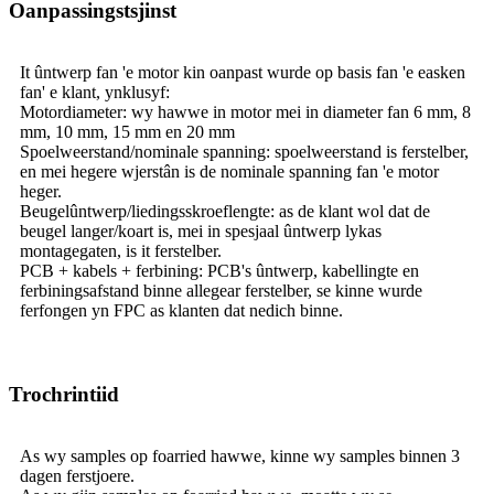
Oanpassingstsjinst
It ûntwerp fan 'e motor kin oanpast wurde op basis fan 'e easken
fan' e klant, ynklusyf:
Motordiameter: wy hawwe in motor mei in diameter fan 6 mm, 8
mm, 10 mm, 15 mm en 20 mm
Spoelweerstand/nominale spanning: spoelweerstand is ferstelber,
en mei hegere wjerstân is de nominale spanning fan 'e motor
heger.
Beugelûntwerp/liedingsskroeflengte: as de klant wol dat de
beugel langer/koart is, mei in spesjaal ûntwerp lykas
montagegaten, is it ferstelber.
PCB + kabels + ferbining: PCB's ûntwerp, kabellingte en
ferbiningsafstand binne allegear ferstelber, se kinne wurde
ferfongen yn FPC as klanten dat nedich binne.
Trochrintiid
As wy samples op foarried hawwe, kinne wy ​​samples binnen 3
dagen ferstjoere.