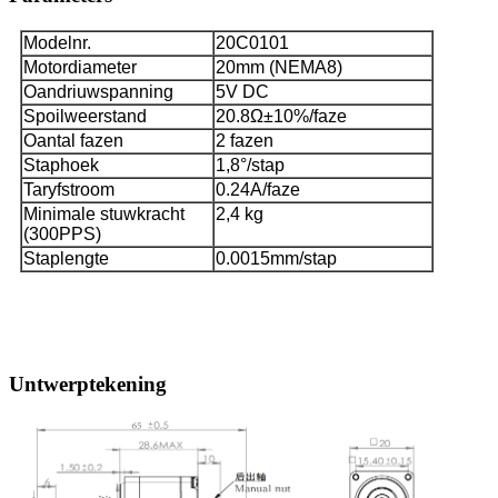
Modelnr.
20C0101
Motordiameter
20mm (NEMA8)
Oandriuwspanning
5V DC
Spoilweerstand
20.8Ω±10%/faze
Oantal fazen
2 fazen
Staphoek
1,8°/stap
Taryfstroom
0.24A/faze
Minimale stuwkracht
2,4 kg
(300PPS)
Staplengte
0.0015mm/stap
Untwerptekening