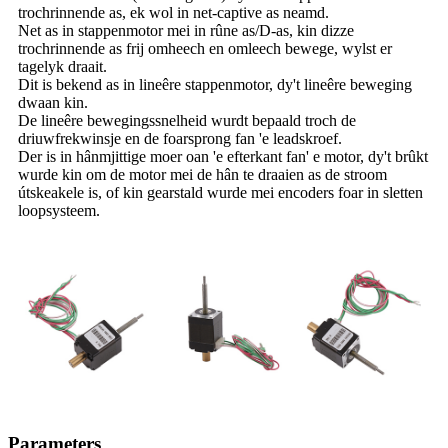
trochrinnende as, ek wol in net-captive as neamd.
Net as in stappenmotor mei in rûne as/D-as, kin dizze
trochrinnende as frij omheech en omleech bewege, wylst er
tagelyk draait.
Dit is bekend as in lineêre stappenmotor, dy't lineêre beweging
dwaan kin.
De lineêre bewegingssnelheid wurdt bepaald troch de
driuwfrekwinsje en de foarsprong fan 'e leadskroef.
Der is in hânmjittige moer oan 'e efterkant fan' e motor, dy't brûkt
wurde kin om de motor mei de hân te draaien as de stroom
útskeakele is, of kin gearstald wurde mei encoders foar in sletten
loopsysteem.
Parameters