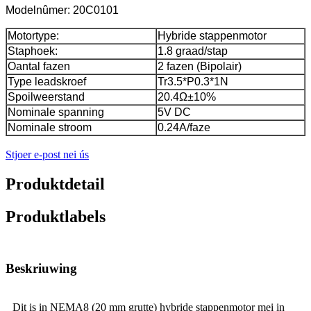
Modelnûmer: 20C0101
Motortype:
Hybride stappenmotor
Staphoek:
1.8 graad/stap
Oantal fazen
2 fazen (Bipolair)
Type leadskroef
Tr3.5*P0.3*1N
Spoilweerstand
20.4Ω±10%
Nominale spanning
5V DC
Nominale stroom
0.24A/faze
Stjoer e-post nei ús
Produktdetail
Produktlabels
Beskriuwing
Dit is in NEMA8 (20 mm grutte) hybride stappenmotor mei in