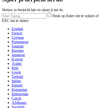
Skriuw jo berjocht hjir en stjoer it nei ús.
Druk op Enter om te sykjen of
ESC om te sluten
English
French
German
Portuguese
Spanish
Russian
Japanese
Korean
Arabic
Irish
Greek
Turkish
Italian
Danish
Romanian
Indonesian
Czech
Afrikaans
Swedish