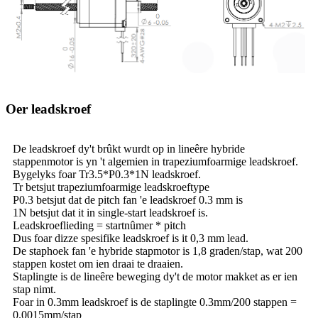
Oer leadskroef
De leadskroef dy't brûkt wurdt op in lineêre hybride
stappenmotor is yn 't algemien in trapeziumfoarmige leadskroef.
Bygelyks foar Tr3.5*P0.3*1N leadskroef.
Tr betsjut trapeziumfoarmige leadskroeftype
P0.3 betsjut dat de pitch fan 'e leadskroef 0.3 mm is
1N betsjut dat it in single-start leadskroef is.
Leadskroeflieding = startnûmer * pitch
Dus foar dizze spesifike leadskroef is it 0,3 mm lead.
De staphoek fan 'e hybride stapmotor is 1,8 graden/stap, wat 200
stappen kostet om ien draai te draaien.
Staplingte is de lineêre beweging dy't de motor makket as er ien
stap nimt.
Foar in 0.3mm leadskroef is de staplingte 0.3mm/200 stappen =
0.0015mm/stap