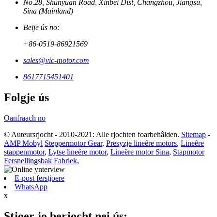
No.28, Shunyuan Road, Xinbei Dist, Changzhou, Jiangsu,
Sina (Mainland)
Belje ús no:
+86-0519-86921569
sales@vic-motor.com
8617715451401
Folgje ús
Oanfraach no
© Auteursrjocht - 2010-2021: Alle rjochten foarbehâlden.
Sitemap
-
AMP Mobyl
Steppermotor Gear
,
Presyzje lineêre motors
,
Lineêre
stappenmotor
,
Lytse lineêre motor
,
Lineêre motor Sina
,
Stapmotor
Fersnellingsbak Fabriek
,
E-post ferstjoere
WhatsApp
x
Stjoer jo berjocht nei ús: