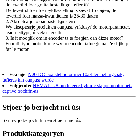
de levertiid foar grutte bestellingen efterôf?
De levertiid foar foarbyldbestelling is sawat 15 dagen, de
levertiid foar massa-kwantiteiten is 25-30 dagen.
2. Akseptearje jo oanpaste tsjinsten?
Wy akseptearje produkten oanpast, ynklusyf de motorparameter,
leadtriedtype, útsteksel ensfh.
3. Is it mooglik om in encoder ta te foegjen oan dizze motor?
Foar dit type motor kinne wy ​​in encoder tafoegje oan 'e slijtkap
fan' e motor.
Foarige:
N20 DC boarstelmotor mei 1024 fersnellingsbak,
útfieras kin oanpast wurde
Folgjende:
NEMA11 28mm lineêre hybride stappenmotor net-
captive trochrin-as
Stjoer jo berjocht nei ús:
Skriuw jo berjocht hjir en stjoer it nei ús.
Produktkategoryen