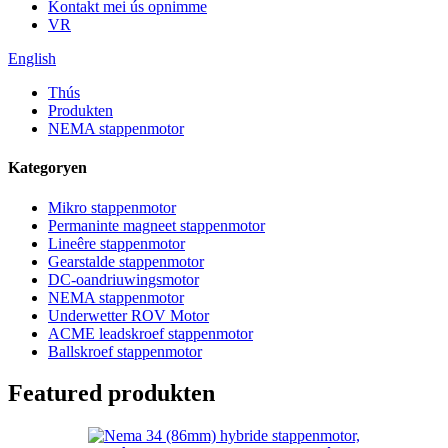
Kontakt mei ús opnimme
VR
English
Thús
Produkten
NEMA stappenmotor
Kategoryen
Mikro stappenmotor
Permaninte magneet stappenmotor
Lineêre stappenmotor
Gearstalde stappenmotor
DC-oandriuwingsmotor
NEMA stappenmotor
Underwetter ROV Motor
ACME leadskroef stappenmotor
Ballskroef stappenmotor
Featured produkten