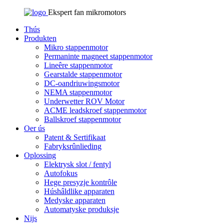
Ekspert fan mikromotors
Thús
Produkten
Mikro stappenmotor
Permaninte magneet stappenmotor
Lineêre stappenmotor
Gearstalde stappenmotor
DC-oandriuwingsmotor
NEMA stappenmotor
Underwetter ROV Motor
ACME leadskroef stappenmotor
Ballskroef stappenmotor
Oer ús
Patent & Sertifikaat
Fabryksrûnlieding
Oplossing
Elektrysk slot / fentyl
Autofokus
Hege presyzje kontrôle
Húshâldlike apparaten
Medyske apparaten
Automatyske produksje
Nijs