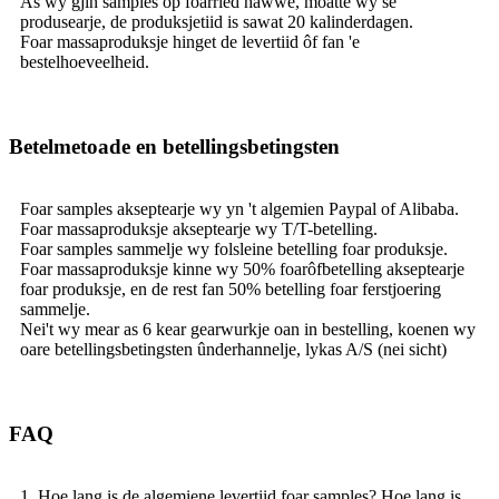
As wy gjin samples op foarried hawwe, moatte wy se
produsearje, de produksjetiid is sawat 20 kalinderdagen.
Foar massaproduksje hinget de levertiid ôf fan 'e
bestelhoeveelheid.
Betelmetoade en betellingsbetingsten
Foar samples akseptearje wy yn 't algemien Paypal of Alibaba.
Foar massaproduksje akseptearje wy T/T-betelling.
Foar samples sammelje wy folsleine betelling foar produksje.
Foar massaproduksje kinne wy ​​50% foarôfbetelling akseptearje
foar produksje, en de rest fan 50% betelling foar ferstjoering
sammelje.
Nei't wy mear as 6 kear gearwurkje oan in bestelling, koenen wy
oare betellingsbetingsten ûnderhannelje, lykas A/S (nei sicht)
FAQ
1. Hoe lang is de algemiene levertiid foar samples? Hoe lang is