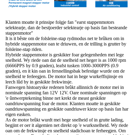
Klanten moatte it prinsipe folgje fan "earst stappenmotors
selektearje, dan de bestjoerder selektearje op basis fan besteande
stappenmotor"
It is it bêste om de folsleine-stap rydmodus net te brûken om in
hybride stappenmotor oan te driuwen, en de trilling is grutter by
folsleine-stap riden.
Hybride stappenmotor is geskikter foar gelegenheden mei lege
snelheid. Wy riede oan dat de snelheid net heger is as 1000 rpm
(6666PPS by 0.9 graden), leafst tusken 1000-3000PPS (0.9
graden), en it kin oan in fersnellingsbak befestige wurde om de
snelheid te ferleegjen. De motor hat in hege wurkeffisjinsje en
leech lûd by in geskikte frekwinsje.
Fanwegen histoaryske redenen brûkt allinnich de motor mei in
nominale spanning fan 12V 12V. Oare nominale spanningen op
'e ûntwerptekening binne net krekt de meast geskikte
oandriuwspanning foar de motor. Klanten moatte in geskikte
oandriuwspanning en geskikte oandriuwer kieze op basis fan har
eigen easken.
As de motor brûkt wurdt mei hege snelheid of in grutte lading,
begjint er oer it algemien net direkt op 'e wurksnelheid. Wy riede
oan om de frekwinsje en snelheid stadichoan te ferheegjen. Om