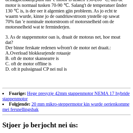
motor is normaal tusken 70-90 ℃. Salang't de temperatuer ûnder
130 ℃ is, is der oer it algemien gjin probleem. As jo ​​echt te
waarm wurde, kinne jo de oandriuwstroom ynstelle op sawat
70% fan 'e nominale motorstroom of motorsnelheid om de
motorsnelheid wat te ferminderjen.
3. As de stappenmotor oan is, draait de motoras net, hoe moat
dat?
Der binne ferskate redenen wêrom't de motor net draait.:
A.Overload blokkearjende rotaasje
B. oft de motor skansearre is
C. oft de motor offline is
D. oft it pulssignaal CP nei nul is
Foarige:
Hege presyzje 42mm stappenmotor NEMA 17 hybride
stappenmotor
Folgjende:
20 mm mikro-steppermotor kin wurde oerienkomme
mei fersnellingsbak
Stjoer jo berjocht nei ús: