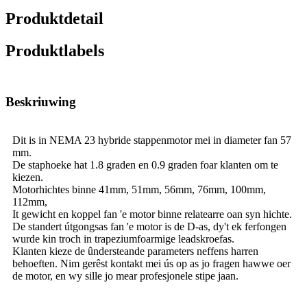
Produktdetail
Produktlabels
Beskriuwing
Dit is in NEMA 23 hybride stappenmotor mei in diameter fan 57
mm.
De staphoeke hat 1.8 graden en 0.9 graden foar klanten om te
kiezen.
Motorhichtes binne 41mm, 51mm, 56mm, 76mm, 100mm,
112mm,
It gewicht en koppel fan 'e motor binne relatearre oan syn hichte.
De standert útgongsas fan 'e motor is de D-as, dy't ek ferfongen
wurde kin troch in trapeziumfoarmige leadskroefas.
Klanten kieze de ûndersteande parameters neffens harren
behoeften. Nim gerêst kontakt mei ús op as jo fragen hawwe oer
de motor, en wy sille jo mear profesjonele stipe jaan.