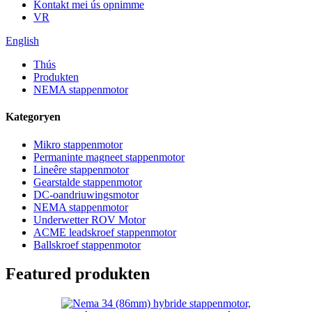
Kontakt mei ús opnimme
VR
English
Thús
Produkten
NEMA stappenmotor
Kategoryen
Mikro stappenmotor
Permaninte magneet stappenmotor
Lineêre stappenmotor
Gearstalde stappenmotor
DC-oandriuwingsmotor
NEMA stappenmotor
Underwetter ROV Motor
ACME leadskroef stappenmotor
Ballskroef stappenmotor
Featured produkten