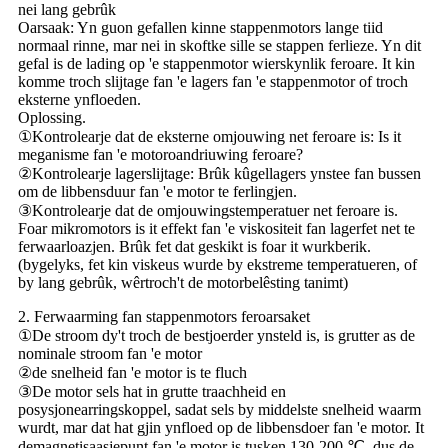
nei lang gebrûk
Oarsaak: Yn guon gefallen kinne stappenmotors lange tiid
normaal rinne, mar nei in skoftke sille se stappen ferlieze. Yn dit
gefal is de lading op 'e stappenmotor wierskynlik feroare. It kin
komme troch slijtage fan 'e lagers fan 'e stappenmotor of troch
eksterne ynfloeden.
Oplossing.
①Kontrolearje dat de eksterne omjouwing net feroare is: Is it
meganisme fan 'e motoroandriuwing feroare?
②Kontrolearje lagerslijtage: Brûk kûgellagers ynstee fan bussen
om de libbensduur fan 'e motor te ferlingjen.
③Kontrolearje dat de omjouwingstemperatuer net feroare is.
Foar mikromotors is it effekt fan 'e viskositeit fan lagerfet net te
ferwaarloazjen. Brûk fet dat geskikt is foar it wurkberik.
(bygelyks, fet kin viskeus wurde by ekstreme temperatueren, of
by lang gebrûk, wêrtroch't de motorbelêsting tanimt)
2. Ferwaarming fan stappenmotors feroarsaket
①De stroom dy't troch de bestjoerder ynsteld is, is grutter as de
nominale stroom fan 'e motor
②de snelheid fan 'e motor is te fluch
③De motor sels hat in grutte traachheid en
posysjonearringskoppel, sadat sels by middelste snelheid waarm
wurdt, mar dat hat gjin ynfloed op de libbensdoer fan 'e motor. It
demagnetisaasjepunt fan 'e motor is tusken 130-200 ℃, dus de