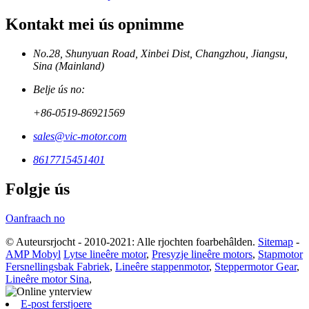
Kontakt mei ús opnimme
No.28, Shunyuan Road, Xinbei Dist, Changzhou, Jiangsu,
Sina (Mainland)
Belje ús no:
+86-0519-86921569
sales@vic-motor.com
8617715451401
Folgje ús
Oanfraach no
© Auteursrjocht - 2010-2021: Alle rjochten foarbehâlden.
Sitemap
-
AMP Mobyl
Lytse lineêre motor
,
Presyzje lineêre motors
,
Stapmotor
Fersnellingsbak Fabriek
,
Lineêre stappenmotor
,
Steppermotor Gear
,
Lineêre motor Sina
,
E-post ferstjoere