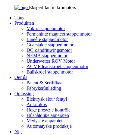
Ekspert fan mikromotors
Thús
Produkten
Mikro stappenmotor
Permaninte magneet stappenmotor
Lineêre stappenmotor
Gearstalde stappenmotor
DC-oandriuwingsmotor
NEMA stappenmotor
Underwetter ROV Motor
ACME leadskroef stappenmotor
Ballskroef stappenmotor
Oer ús
Patent & Sertifikaat
Fabryksrûnlieding
Oplossing
Elektrysk slot / fentyl
Autofokus
Hege presyzje kontrôle
Húshâldlike apparaten
Medyske apparaten
Automatyske produksje
Nijs