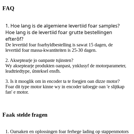
FAQ
1. Hoe lang is de algemiene levertiid foar samples?
Hoe lang is de levertiid foar grutte bestellingen
efterôf?
De levertiid foar foarbyldbestelling is sawat 15 dagen, de
levertiid foar massa-kwantiteiten is 25-30 dagen.
2. Akseptearje jo oanpaste tsjinsten?
Wy akseptearje produkten oanpast, ynklusyf de motorparameter,
leadtriedtype, útsteksel ensfh.
3. Is it mooglik om in encoder ta te foegjen oan dizze motor?
Foar dit type motor kinne wy ​​in encoder tafoegje oan 'e slijtkap
fan' e motor.
Faak stelde fragen
1. Oarsaken en oplossingen foar ferhege lading op stappenmotors