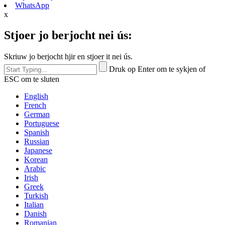
WhatsApp
x
Stjoer jo berjocht nei ús:
Skriuw jo berjocht hjir en stjoer it nei ús.
Druk op Enter om te sykjen of
ESC om te sluten
English
French
German
Portuguese
Spanish
Russian
Japanese
Korean
Arabic
Irish
Greek
Turkish
Italian
Danish
Romanian