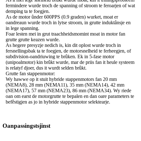
fermindere wurde troch de spanning of stroom te feroarjen of wat
demping ta te foegjen.
As de motor ûnder 600PPS (0.9 graden) wurket, moat er
oandreaun wurde troch in lytse stroom, in grutte induktânsje en
in lege spanning.
Foar lesten mei in grut traachheidsmomint moat in motor fan
grutte grutte keazen wurde.
As hegere presyzje nedich is, kin dit oplost wurde troch in
fersnellingsbak ta te foegjen, de motorsnelheid te ferheegjen, of
subdivision-oandriuwing te brûken. Ek in 5-fase motor
(unipoalmotor) kin brûkt wurde, mar de priis fan it heule systeem
is relatyf djoer, dus it wurdt selden brûkt.
Grutte fan stappenmotor:
Wy hawwe op it stuit hybride stappenmotors fan 20 mm
(NEMA8), 28 mm (NEMA11), 35 mm (NEMA14), 42 mm
(NEMA17), 57 mm (NEMA23), 86 mm (NEMA34). Wy riede
oan om earst de motorgrutte te bepalen en dan oare parameters te
befêstigjen as jo in hybride stappenmotor selektearje.
Oanpassingstsjinst