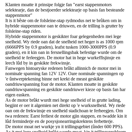
Klanten moatte it prinsipe folgje fan "earst stappenmotors
selektearje, dan de bestjoerder selektearje op basis fan besteande
stappenmotor"
It is it bêste om de folsleine-stap rydmodus net te brûken om in
hybride stappenmotor oan te driuwen, en de trilling is grutter by
folsleine-stap riden.
Hybride stappenmotor is geskikter foar gelegenheden mei lege
snelheid. Wy riede oan dat de snelheid net heger is as 1000 rpm
(6666PPS by 0.9 graden), leafst tusken 1000-3000PPS (0.9
graden), en it kin oan in fersnellingsbak befestige wurde om de
snelheid te ferleegjen. De motor hat in hege wurkeffisjinsje en
leech lûd by in geskikte frekwinsje.
Fanwegen histoaryske redenen brûkt allinnich de motor mei in
nominale spanning fan 12V 12V. Oare nominale spanningen op
'e ûntwerptekening binne net krekt de meast geskikte
oandriuwspanning foar de motor. Klanten moatte in geskikte
oandriuwspanning en geskikte oandriuwer kieze op basis fan har
eigen easken.
As de motor brûkt wurdt mei hege snelheid of in grutte lading,
begjint er oer it algemien net direkt op 'e wurksnelheid. Wy riede
oan om de frekwinsje en snelheid stadichoan te ferheegjen. Om
twa redenen: Earst ferliest de motor gjin stappen, en twadde kin it
lûd ferminderje en de posysjonearringskrektens ferbetterje.
De motor moat net wurkje yn it trillingsgebiet (ûnder 600 PPS).
As it mei lege snelheid brûkt wurde moat, kin it trillingsprobleem