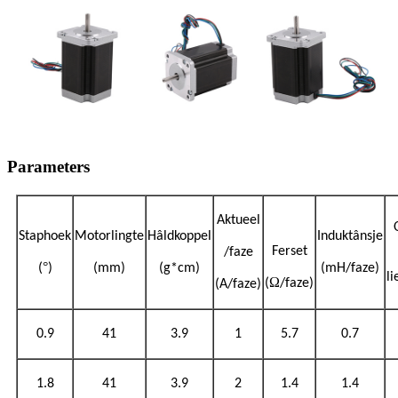
Parameters
Aktueel
Staphoek
Motorlingte
Hâldkoppel
Induktânsje
Ferset
/faze
°
(
)
(mm)
(g*cm)
(mH/faze)
l
Ω
(
/faze)
(A/faze)
0.9
41
3.9
1
5.7
0.7
1.8
41
3.9
2
1.4
1.4