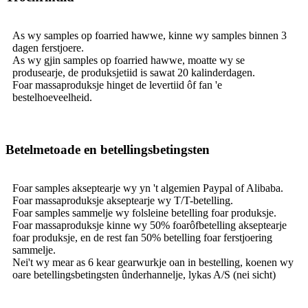
As wy samples op foarried hawwe, kinne wy ​​samples binnen 3
dagen ferstjoere.
As wy gjin samples op foarried hawwe, moatte wy se
produsearje, de produksjetiid is sawat 20 kalinderdagen.
Foar massaproduksje hinget de levertiid ôf fan 'e
bestelhoeveelheid.
Betelmetoade en betellingsbetingsten
Foar samples akseptearje wy yn 't algemien Paypal of Alibaba.
Foar massaproduksje akseptearje wy T/T-betelling.
Foar samples sammelje wy folsleine betelling foar produksje.
Foar massaproduksje kinne wy ​​50% foarôfbetelling akseptearje
foar produksje, en de rest fan 50% betelling foar ferstjoering
sammelje.
Nei't wy mear as 6 kear gearwurkje oan in bestelling, koenen wy
oare betellingsbetingsten ûnderhannelje, lykas A/S (nei sicht)