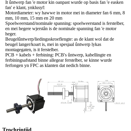
It ûntwerp fan 'e motor kin oanpast wurde op basis fan 'e easken
fan' e klant, ynklusyf:
Motordiameter: wy hawwe in motor mei in diameter fan 6 mm, 8
mm, 10 mm, 15 mm en 20 mm
Spoelweerstand/nominale spanning: spoelweerstand is ferstelber,
en mei hegere wjerstân is de nominale spanning fan 'e motor
heger.
Beugelûntwerp/liedingsskroeflengte: as de klant wol dat de
beugel langer/koart is, mei in spesjaal ûntwerp lykas
montagegaten, is it ferstelber.
PCB + kabels + ferbining: PCB's ûntwerp, kabellingte en
ferbiningsafstand binne allegear ferstelber, se kinne wurde
ferfongen yn FPC as klanten dat nedich binne.
Trochrintiid