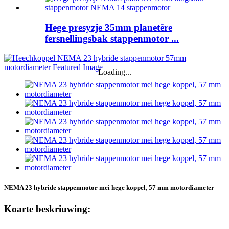
Hege presyzje 35mm planetêre
fersnellingsbak stappenmotor ...
Loading...
NEMA 23 hybride stappenmotor mei hege koppel, 57 mm motordiameter
Koarte beskriuwing: