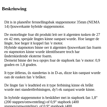
Beskriuwing
Dit is in planetêre fersnellingsbak stappenmotor 35mm (NEMA
14) fjouwerkante hybride stappenmotor.
De motorlingte foar dit produkt leit oer it algemien tusken de 27
en 42 mm, spesjale lingtes kinne oanpast wurde. Hoe langer de
lingte, hoe heger it koppel fan 'e motor.
Hybride stapmotors binne oer it algemien fjouwerkant fan foarm
en stapmotors kinne wurde identifisearre troch har
ûnderskiedende eksterne foarm.
Derneist binne der twa opsjes foar de staphoek fan 'e motor: 0,9
graden en 1,8 graden.
It type útfieras, ús standertas is in D-as, dizze kin oanpast wurde
oan de easken fan 'e brûker.
De lingte fan 'e leadtried en it type ferbining kinne ek brûkt
wurde mei standertferbiningen, dy't ek oanpast wurde kinne.
In hybride stappenmotor is beskikber mei in staphoek fan 1,8°
(200 stappen/omwenteling) of 0,9° staphoek (400
stappen/omwenteling). of 0,9° staphoek (400