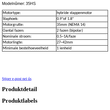
Modelnûmer: 35HS
Motortype:
hybride stappenmotor
°
°
Staphoek:
0.9
of 1.8
Motorgrutte:
35mm (NEMA 14)
Oantal fazen:
2 fazen (bipolar)
Nominale stroom:
0.5~1A/faze
Motorlingte:
27~42mm
Minimale bestelhoeveelheid
1 ienheid
Stjoer e-post nei ús
Produktdetail
Produktlabels