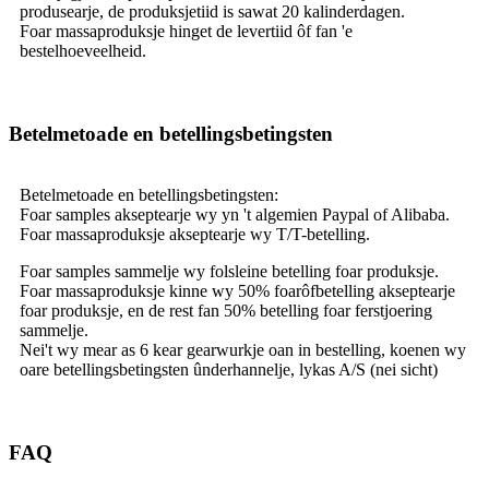
produsearje, de produksjetiid is sawat 20 kalinderdagen.
Foar massaproduksje hinget de levertiid ôf fan 'e
bestelhoeveelheid.
Betelmetoade en betellingsbetingsten
Betelmetoade en betellingsbetingsten:
Foar samples akseptearje wy yn 't algemien Paypal of Alibaba.
Foar massaproduksje akseptearje wy T/T-betelling.
Foar samples sammelje wy folsleine betelling foar produksje.
Foar massaproduksje kinne wy ​​50% foarôfbetelling akseptearje
foar produksje, en de rest fan 50% betelling foar ferstjoering
sammelje.
Nei't wy mear as 6 kear gearwurkje oan in bestelling, koenen wy
oare betellingsbetingsten ûnderhannelje, lykas A/S (nei sicht)
FAQ