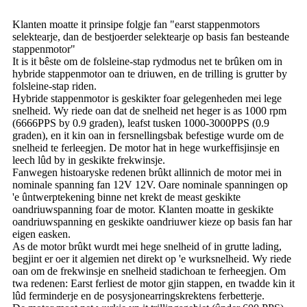
Klanten moatte it prinsipe folgje fan "earst stappenmotors
selektearje, dan de bestjoerder selektearje op basis fan besteande
stappenmotor"
It is it bêste om de folsleine-stap rydmodus net te brûken om in
hybride stappenmotor oan te driuwen, en de trilling is grutter by
folsleine-stap riden.
Hybride stappenmotor is geskikter foar gelegenheden mei lege
snelheid. Wy riede oan dat de snelheid net heger is as 1000 rpm
(6666PPS by 0.9 graden), leafst tusken 1000-3000PPS (0.9
graden), en it kin oan in fersnellingsbak befestige wurde om de
snelheid te ferleegjen. De motor hat in hege wurkeffisjinsje en
leech lûd by in geskikte frekwinsje.
Fanwegen histoaryske redenen brûkt allinnich de motor mei in
nominale spanning fan 12V 12V. Oare nominale spanningen op
'e ûntwerptekening binne net krekt de meast geskikte
oandriuwspanning foar de motor. Klanten moatte in geskikte
oandriuwspanning en geskikte oandriuwer kieze op basis fan har
eigen easken.
As de motor brûkt wurdt mei hege snelheid of in grutte lading,
begjint er oer it algemien net direkt op 'e wurksnelheid. Wy riede
oan om de frekwinsje en snelheid stadichoan te ferheegjen. Om
twa redenen: Earst ferliest de motor gjin stappen, en twadde kin it
lûd ferminderje en de posysjonearringskrektens ferbetterje.