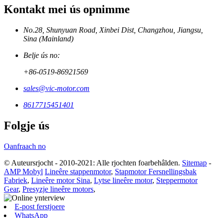
Kontakt mei ús opnimme
No.28, Shunyuan Road, Xinbei Dist, Changzhou, Jiangsu,
Sina (Mainland)
Belje ús no:
+86-0519-86921569
sales@vic-motor.com
8617715451401
Folgje ús
Oanfraach no
© Auteursrjocht - 2010-2021: Alle rjochten foarbehâlden.
Sitemap
-
AMP Mobyl
Lineêre stappenmotor
,
Stapmotor Fersnellingsbak
Fabriek
,
Lineêre motor Sina
,
Lytse lineêre motor
,
Steppermotor
Gear
,
Presyzje lineêre motors
,
E-post ferstjoere
WhatsApp