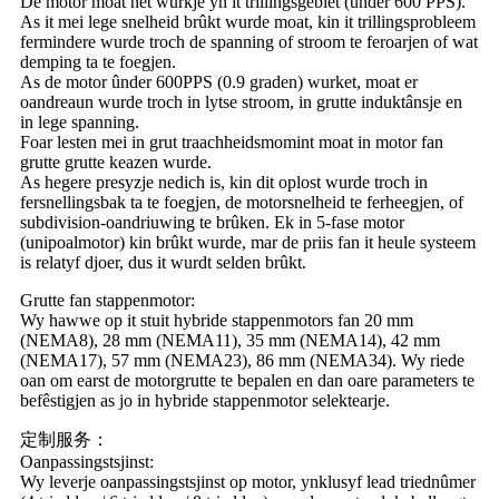
De motor moat net wurkje yn it trillingsgebiet (ûnder 600 PPS).
As it mei lege snelheid brûkt wurde moat, kin it trillingsprobleem
fermindere wurde troch de spanning of stroom te feroarjen of wat
demping ta te foegjen.
As de motor ûnder 600PPS (0.9 graden) wurket, moat er
oandreaun wurde troch in lytse stroom, in grutte induktânsje en
in lege spanning.
Foar lesten mei in grut traachheidsmomint moat in motor fan
grutte grutte keazen wurde.
As hegere presyzje nedich is, kin dit oplost wurde troch in
fersnellingsbak ta te foegjen, de motorsnelheid te ferheegjen, of
subdivision-oandriuwing te brûken. Ek in 5-fase motor
(unipoalmotor) kin brûkt wurde, mar de priis fan it heule systeem
is relatyf djoer, dus it wurdt selden brûkt.
Grutte fan stappenmotor:
Wy hawwe op it stuit hybride stappenmotors fan 20 mm
(NEMA8), 28 mm (NEMA11), 35 mm (NEMA14), 42 mm
(NEMA17), 57 mm (NEMA23), 86 mm (NEMA34). Wy riede
oan om earst de motorgrutte te bepalen en dan oare parameters te
befêstigjen as jo in hybride stappenmotor selektearje.
定制服务：
Oanpassingstsjinst:
Wy leverje oanpassingstsjinst op motor, ynklusyf lead triednûmer