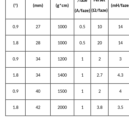
Ferset
/faze
°
(
)
(mm)
(g*cm)
(mH/faze
Ω
(
/faze)
(A/faze)
0.9
27
1000
0.5
10
14
1.8
28
1000
0.5
20
14
0.9
34
1200
1
2
3
1.8
34
1400
1
2.7
4.3
0.9
40
1500
1
2
4
1.8
42
2000
1
3.8
3.5