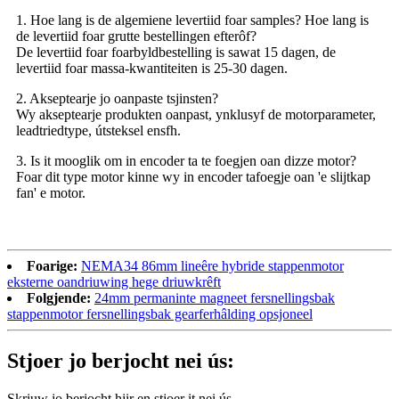
1. Hoe lang is de algemiene levertiid foar samples? Hoe lang is
de levertiid foar grutte bestellingen efterôf?
De levertiid foar foarbyldbestelling is sawat 15 dagen, de
levertiid foar massa-kwantiteiten is 25-30 dagen.
2. Akseptearje jo oanpaste tsjinsten?
Wy akseptearje produkten oanpast, ynklusyf de motorparameter,
leadtriedtype, útsteksel ensfh.
3. Is it mooglik om in encoder ta te foegjen oan dizze motor?
Foar dit type motor kinne wy ​​in encoder tafoegje oan 'e slijtkap
fan' e motor.
Foarige:
NEMA34 86mm lineêre hybride stappenmotor
eksterne oandriuwing hege driuwkrêft
Folgjende:
24mm permaninte magneet fersnellingsbak
stappenmotor fersnellingsbak gearferhâlding opsjoneel
Stjoer jo berjocht nei ús:
Skriuw jo berjocht hjir en stjoer it nei ús.