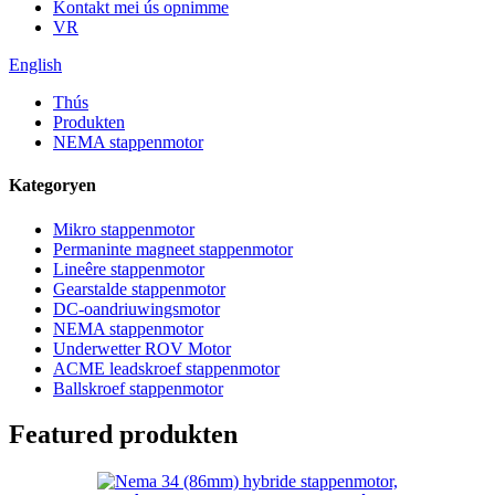
Kontakt mei ús opnimme
VR
English
Thús
Produkten
NEMA stappenmotor
Kategoryen
Mikro stappenmotor
Permaninte magneet stappenmotor
Lineêre stappenmotor
Gearstalde stappenmotor
DC-oandriuwingsmotor
NEMA stappenmotor
Underwetter ROV Motor
ACME leadskroef stappenmotor
Ballskroef stappenmotor
Featured produkten