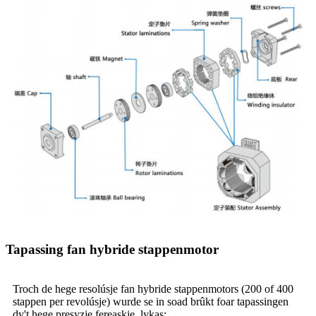
Tapassing fan hybride stappenmotor
Troch de hege resolúsje fan hybride stappenmotors (200 of 400
stappen per revolúsje) wurde se in soad brûkt foar tapassingen
dy't hege presyzje fereaskje, lykas: