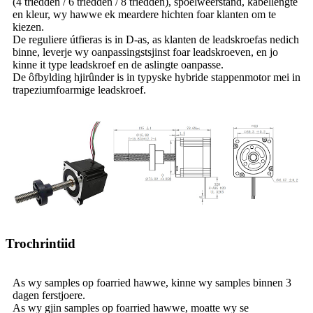
(4 triedden / 6 triedden / 8 triedden), spoelweerstand, kabellengte
en kleur, wy hawwe ek meardere hichten foar klanten om te
kiezen.
De reguliere útfieras is in D-as, as klanten de leadskroefas nedich
binne, leverje wy oanpassingstsjinst foar leadskroeven, en jo
kinne it type leadskroef en de aslingte oanpasse.
De ôfbylding hjirûnder is in typyske hybride stappenmotor mei in
trapeziumfoarmige leadskroef.
Trochrintiid
As wy samples op foarried hawwe, kinne wy ​​samples binnen 3
dagen ferstjoere.
As wy gjin samples op foarried hawwe, moatte wy se