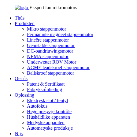
Ekspert fan mikromotors
Thús
Produkten
Mikro stappenmotor
Permaninte magneet stappenmotor
Lineêre stappenmotor
Gearstalde stappenmotor
DC-oandriuwingsmotor
NEMA stappenmotor
Underwetter ROV Motor
ACME leadskroef stappenmotor
Ballskroef stappenmotor
Oer ús
Patent & Sertifikaat
Fabryksrûnlieding
Oplossing
Elektrysk slot / fentyl
Autofokus
Hege presyzje kontrôle
Húshâldlike apparaten
Medyske apparaten
Automatyske produksje
Nijs